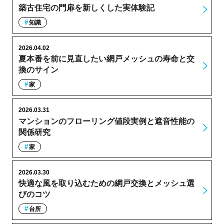
築古住宅の門扉を新しくした実体験記
知識
2026.04.02
夏本番を前に見直したい網戸メッシュの寿命と交
換のサイン
家
2026.03.31
マンションのフローリング値段実例と遮音性能の
関係研究
家
2026.03.30
快適な風を取り込むための網戸交換とメッシュ選
びのコツ
台所