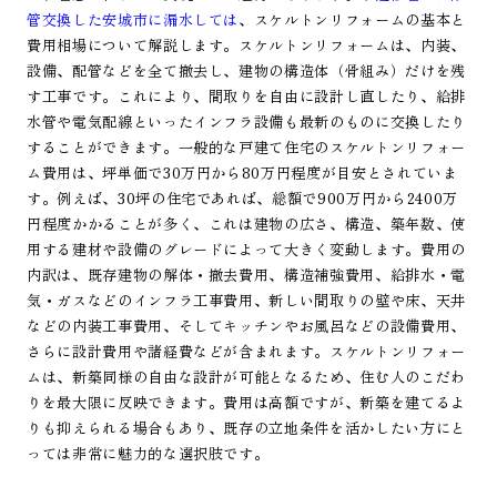
管交換した安城市に漏水しては
、スケルトンリフォームの基本と
費用相場について解説します。スケルトンリフォームは、内装、
設備、配管などを全て撤去し、建物の構造体（骨組み）だけを残
す工事です。これにより、間取りを自由に設計し直したり、給排
水管や電気配線といったインフラ設備も最新のものに交換したり
することができます。一般的な戸建て住宅のスケルトンリフォー
ム費用は、坪単価で30万円から80万円程度が目安とされていま
す。例えば、30坪の住宅であれば、総額で900万円から2400万
円程度かかることが多く、これは建物の広さ、構造、築年数、使
用する建材や設備のグレードによって大きく変動します。費用の
内訳は、既存建物の解体・撤去費用、構造補強費用、給排水・電
気・ガスなどのインフラ工事費用、新しい間取りの壁や床、天井
などの内装工事費用、そしてキッチンやお風呂などの設備費用、
さらに設計費用や諸経費などが含まれます。スケルトンリフォー
ムは、新築同様の自由な設計が可能となるため、住む人のこだわ
りを最大限に反映できます。費用は高額ですが、新築を建てるよ
りも抑えられる場合もあり、既存の立地条件を活かしたい方にと
っては非常に魅力的な選択肢です。