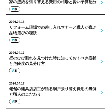
家の壁紙を張り替える費用の相場と賢い予算配分
家
2026.04.18
リフォーム現場での差し入れマナーと職人が喜ぶ
品物選びの秘訣
家
2026.04.17
壁のひび割れを見つけた時に知っておくべき症状
と危険度の見分け方
家
2026.04.17
老舗の建具店店主が語る網戸張り替え費用の裏側
と職人のこだわり
家