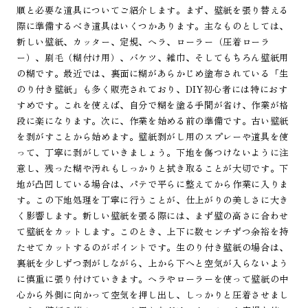
順と必要な道具についてご紹介します。まず、壁紙を張り替える
際に準備するべき道具はいくつかあります。主なものとしては、
新しい壁紙、カッター、定規、ヘラ、ローラー（圧着ローラ
ー）、刷毛（糊付け用）、バケツ、雑巾、そしてもちろん壁紙用
の糊です。最近では、裏面に糊があらかじめ塗布されている「生
のり付き壁紙」も多く販売されており、DIY初心者には特におす
すめです。これを使えば、自分で糊を塗る手間が省け、作業が格
段に楽になります。次に、作業を始める前の準備です。古い壁紙
を剥がすことから始めます。壁紙剥がし用のスプレーや道具を使
って、丁寧に剥がしていきましょう。下地を傷つけないように注
意し、残った糊や汚れもしっかりと拭き取ることが大切です。下
地が凸凹している場合は、パテで平らに整えてから作業に入りま
す。この下地処理を丁寧に行うことが、仕上がりの美しさに大き
く影響します。新しい壁紙を張る際には、まず壁の高さに合わせ
て壁紙をカットします。このとき、上下に数センチずつ余裕を持
たせてカットするのがポイントです。生のり付き壁紙の場合は、
裏紙を少しずつ剥がしながら、上から下へと空気が入らないよう
に慎重に張り付けていきます。ヘラやローラーを使って壁紙の中
心から外側に向かって空気を押し出し、しっかりと圧着させまし