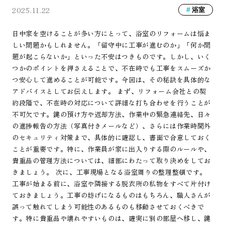
2025.11.22
浴室
日中家を空けることが多い方にとって、浴室のリフォームは悩ま
しい問題かもしれません。「留守中に工事が進むのか」「何か問
題が起こらないか」といった不安はつきものです。しかし、いく
つかのポイントを押さえることで、不在時でも工事をスムーズか
つ安心して進めることが可能です。今回は、その秘訣を具体的な
アドバイスとしてお伝えします。 まず、リフォーム会社との契
約段階で、不在時の対応について詳細な打ち合わせを行うことが
不可欠です。鍵の預け方や返却方法、作業中の緊急連絡先、日々
の進捗報告の方法（写真付きメールなど）、さらには作業時間外
のセキュリティ対策まで、具体的に確認し、書面で合意しておく
ことが重要です。特に、作業員が家に出入りする際のルールや、
貴重品の管理方法については、細部にわたって取り決めをしてお
きましょう。 次に、工事現場となる浴室周りの整理整頓です。
工事が始まる前に、浴室や隣接する脱衣所の私物をすべて片付け
ておきましょう。工事の妨げになるものはもちろん、職人さんが
誤って触れてしまう可能性のあるものも移動させておくべきで
す。特に貴重品や壊れやすいものは、確実に別の部屋へ移し、鍵