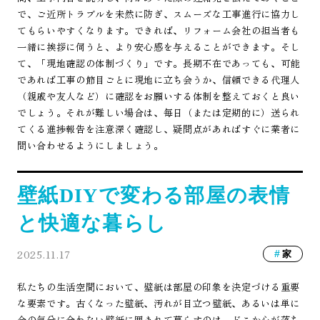
で、ご近所トラブルを未然に防ぎ、スムーズな工事進行に協力し
てもらいやすくなります。できれば、リフォーム会社の担当者も
一緒に挨拶に伺うと、より安心感を与えることができます。そし
て、「現地確認の体制づくり」です。長期不在であっても、可能
であれば工事の節目ごとに現地に立ち会うか、信頼できる代理人
（親戚や友人など）に確認をお願いする体制を整えておくと良い
でしょう。それが難しい場合は、毎日（または定期的に）送られ
てくる進捗報告を注意深く確認し、疑問点があればすぐに業者に
問い合わせるようにしましょう。
壁紙DIYで変わる部屋の表情
と快適な暮らし
2025.11.17
家
私たちの生活空間において、壁紙は部屋の印象を決定づける重要
な要素です。古くなった壁紙、汚れが目立つ壁紙、あるいは単に
今の気分に合わない壁紙に囲まれて暮らすのは、どこか心が落ち