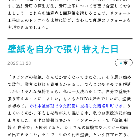
や、追加費用の算出方法、費用上限について書面で合意しておき
ましょう。これらの注意点と回避策を講じることで、リフォーム
工務店とのトラブルを未然に防ぎ、安心して理想のリフォームを
実現できるでしょう。
壁紙を自分で張り替えた日
2025.11.20
家
「リビングの壁紙、なんだか古くなってきたな…」そう思い始め
て数年。業者に頼むと費用もかかるし、でもこのモヤモヤを解消
したい！そんな気持ちから、私は一大決心をして、自分で壁紙を
張り替えることにしました。もともとDIYは好きでしたが、壁紙
は初めて。
では水道修理できた配管に交換した猪名川町では
、う
まくいくのか、不安と期待が入り混じる中、私のお家改造記が始
まりました。まずは情報収集から。インターネットで「壁紙 張
替え 自分で」と検索すると、たくさんの体験談やハウツー動画
が出てきました。そこで「生のり付き壁紙」という存在を知り、