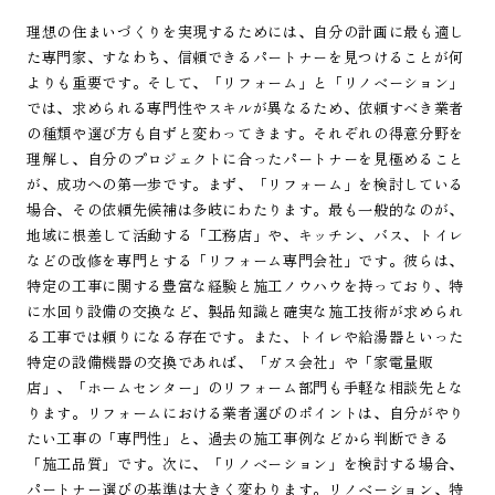
理想の住まいづくりを実現するためには、自分の計画に最も適し
た専門家、すなわち、信頼できるパートナーを見つけることが何
よりも重要です。そして、「リフォーム」と「リノベーション」
では、求められる専門性やスキルが異なるため、依頼すべき業者
の種類や選び方も自ずと変わってきます。それぞれの得意分野を
理解し、自分のプロジェクトに合ったパートナーを見極めること
が、成功への第一歩です。まず、「リフォーム」を検討している
場合、その依頼先候補は多岐にわたります。最も一般的なのが、
地域に根差して活動する「工務店」や、キッチン、バス、トイレ
などの改修を専門とする「リフォーム専門会社」です。彼らは、
特定の工事に関する豊富な経験と施工ノウハウを持っており、特
に水回り設備の交換など、製品知識と確実な施工技術が求められ
る工事では頼りになる存在です。また、トイレや給湯器といった
特定の設備機器の交換であれば、「ガス会社」や「家電量販
店」、「ホームセンター」のリフォーム部門も手軽な相談先とな
ります。リフォームにおける業者選びのポイントは、自分がやり
たい工事の「専門性」と、過去の施工事例などから判断できる
「施工品質」です。次に、「リノベーション」を検討する場合、
パートナー選びの基準は大きく変わります。リノベーション、特