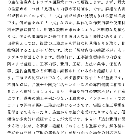
の主な注意点とトラブル回避策について解説します。まず、最大
の注意点の一つは「見積もり内容の不明瞭さ」です。詳細な内訳
が記載されておらず、「一式」表記が多い見積もりは注意が必要
です。何が含まれて「一式」なのか、具体的な作業内容や使用材
料を詳細に質問し、明確な説明を求めましょう。不明瞭な見積も
りは、後から追加費用が発生する原因となる可能性があります。
回避策としては、複数の工務店から詳細な相見積もりを取り、比
較検討することが不可欠です。次に「契約内容の確認不足」もト
ラブルの原因となります。契約前に、工事請負契約書の内容を
隅々まで確認し、工事内容、費用、工期、支払い条件、保証内
容、違約金規定などが明確に記載されているかを確認しましょ
う。口頭での約束だけでなく、必ず書面に残すことが重要です。
不明な点は、弁護士や国民生活センターなどの専門機関に相談す
ることも検討しましょう。また「実績や評判の確認不足」も注意
点です。過去の施工事例が少ない工務店や、インターネットでの
口コミや評判が悪い工務店は避けるべきです。実際に施工現場を
見学させてもらったり、施主からの紹介を受けたりするなど、信
頼性を多角的に確認することが大切です。さらに「追加費用に関
する取り決め」を事前に確認しておくことも重要です。解体後に
予期せぬ問題（下地の腐食など）が見つかった場合の対応方法