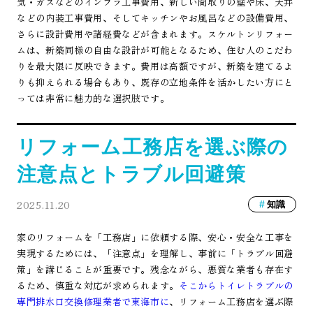
気・ガスなどのインフラ工事費用、新しい間取りの壁や床、天井
などの内装工事費用、そしてキッチンやお風呂などの設備費用、
さらに設計費用や諸経費などが含まれます。スケルトンリフォー
ムは、新築同様の自由な設計が可能となるため、住む人のこだわ
りを最大限に反映できます。費用は高額ですが、新築を建てるよ
りも抑えられる場合もあり、既存の立地条件を活かしたい方にと
っては非常に魅力的な選択肢です。
リフォーム工務店を選ぶ際の
注意点とトラブル回避策
2025.11.20
知識
家のリフォームを「工務店」に依頼する際、安心・安全な工事を
実現するためには、「注意点」を理解し、事前に「トラブル回避
策」を講じることが重要です。残念ながら、悪質な業者も存在す
るため、慎重な対応が求められます。
そこからトイレトラブルの
専門排水口交換修理業者で東海市に
、リフォーム工務店を選ぶ際