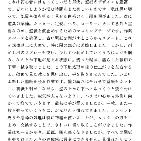
これは初心者にはもってこいだと即決。壁紙のデザインも豊富
で、どれにしようか悩む時間もまた楽しいものです。私は思い切
って、部屋全体を明るく見せる白系の石目調を選びました。次に
道具の準備。カッター、定規、ヘラ、ローラー、そして意外と重
要なのが、壁紙を仮止めするためのマスキングテープです。作業
スペースを確保し、古い壁紙を剥がすところからスタート。これ
が想像以上に大変で、特に隅の部分は苦戦しました。しかし、剥
がし用のスプレーを使い、少しずつ剥がしていくうちにコツを掴
み、なんとか下地が見える状態に。残った糊は、濡らした雑巾で
丁寧に拭き取りました。この下地処理が後の仕上がりを左右する
と、動画で見た教えを思い出し、手を抜きませんでした。いよい
よ新しい壁紙を張る作業です。壁の高さに合わせて壁紙をカット
し、裏紙を剥がしながら、壁の上から下へとゆっくりと張り付け
ていきました。空気が入らないように、ヘラで中心から外側に向
かって撫でていきます。最初は手が震えましたが、一枚、また一
枚と張っていくうちに、だんだんと慣れてきました。コンセント
周りや窓枠の処理は特に神経を使いましたが、カッターの刃をこ
まめに交換することで、きれいに切り取ることができました。作
業は丸一日かかり、正直、腰も痛くなりましたが、すべての壁紙
を張り終えたときの達成感は言葉にできません。見慣れたリビン