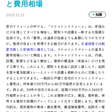
と費用相場
2025.11.21
知識
家のリフォームの中でも、「スケルトンリフォーム」は、骨組み
だけを残してすべてを解体し、間取りや設備を一新する大規模な
改修です。その「費用」は通常の改装よりも高額になりがちです
が、理想の住まいを実現できる魅力があります。
水道修理では配
管交換した安城市に漏水しては
、スケルトンリフォームの基本と
費用相場について解説します。スケルトンリフォームは、内装、
設備、配管などを全て撤去し、建物の構造体（骨組み）だけを残
す工事です。これにより、間取りを自由に設計し直したり、給排
水管や電気配線といったインフラ設備も最新のものに交換したり
することができます。一般的な戸建て住宅のスケルトンリフォー
ム費用は、坪単価で30万円から80万円程度が目安とされていま
す。例えば、30坪の住宅であれば、総額で900万円から2400万
円程度かかることが多く、これは建物の広さ、構造、築年数、使
用する建材や設備のグレードによって大きく変動します。費用の
内訳は、既存建物の解体・撤去費用、構造補強費用、給排水・電