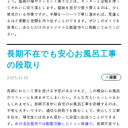
ょう。壁紙の端やコンセント周りなどは、カッターと定規を使っ
てきれいに切り落とします。壁紙を自分で張り替えるのは、少し
根気のいる作業ですが、手順を一つ一つ丁寧に進めれば、見違え
るほど素敵な空間を作り出すことができます。ぜひこのガイドを
参考に、あなただけのオリジナルな部屋作りに挑戦してみてくだ
さい。
長期不在でも安心お風呂工事
の段取り
2025.11.18
浴室
長期にわたって家を空ける予定があるけれど、この機会にお風呂
のリフォームを済ませてしまいたい。そんな方もいらっしゃるか
もしれません。長期不在中に自宅のお風呂工事を依頼するのは、
不安も大きいですが、適切な段取りを踏むことで、安心して工事
を任せ、帰宅後には生まれ変わった浴室に出会うことができま
す。
あの名古屋市では配管交換したトイレ修繕で
、長期不在でも