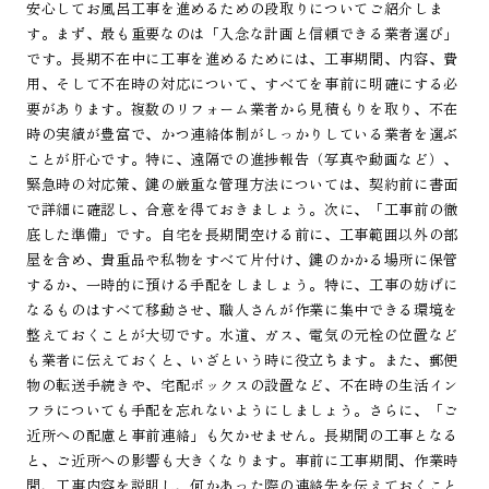
安心してお風呂工事を進めるための段取りについてご紹介しま
す。まず、最も重要なのは「入念な計画と信頼できる業者選び」
です。長期不在中に工事を進めるためには、工事期間、内容、費
用、そして不在時の対応について、すべてを事前に明確にする必
要があります。複数のリフォーム業者から見積もりを取り、不在
時の実績が豊富で、かつ連絡体制がしっかりしている業者を選ぶ
ことが肝心です。特に、遠隔での進捗報告（写真や動画など）、
緊急時の対応策、鍵の厳重な管理方法については、契約前に書面
で詳細に確認し、合意を得ておきましょう。次に、「工事前の徹
底した準備」です。自宅を長期間空ける前に、工事範囲以外の部
屋を含め、貴重品や私物をすべて片付け、鍵のかかる場所に保管
するか、一時的に預ける手配をしましょう。特に、工事の妨げに
なるものはすべて移動させ、職人さんが作業に集中できる環境を
整えておくことが大切です。水道、ガス、電気の元栓の位置など
も業者に伝えておくと、いざという時に役立ちます。また、郵便
物の転送手続きや、宅配ボックスの設置など、不在時の生活イン
フラについても手配を忘れないようにしましょう。さらに、「ご
近所への配慮と事前連絡」も欠かせません。長期間の工事となる
と、ご近所への影響も大きくなります。事前に工事期間、作業時
間、工事内容を説明し、何かあった際の連絡先を伝えておくこと