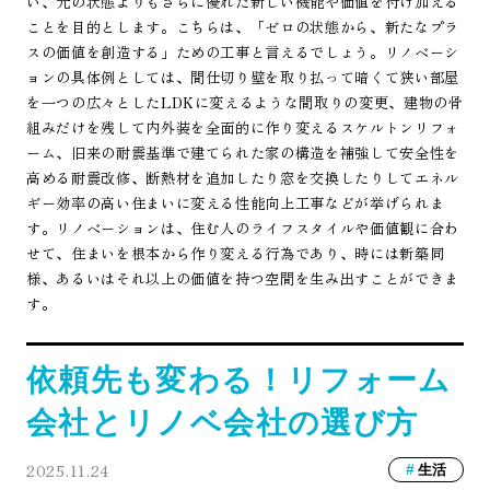
い、元の状態よりもさらに優れた新しい機能や価値を付け加える
ことを目的とします。こちらは、「ゼロの状態から、新たなプラ
スの価値を創造する」ための工事と言えるでしょう。リノベーシ
ョンの具体例としては、間仕切り壁を取り払って暗くて狭い部屋
を一つの広々としたLDKに変えるような間取りの変更、建物の骨
組みだけを残して内外装を全面的に作り変えるスケルトンリフォ
ーム、旧来の耐震基準で建てられた家の構造を補強して安全性を
高める耐震改修、断熱材を追加したり窓を交換したりしてエネル
ギー効率の高い住まいに変える性能向上工事などが挙げられま
す。リノベーションは、住む人のライフスタイルや価値観に合わ
せて、住まいを根本から作り変える行為であり、時には新築同
様、あるいはそれ以上の価値を持つ空間を生み出すことができま
す。
依頼先も変わる！リフォーム
会社とリノベ会社の選び方
2025.11.24
生活