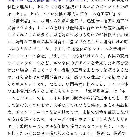
特性を理解し、あなたに最適な選択をするためのポイントをご紹
介します。 まず、トイレ交換を専門に行う「水道工事店」や
「設備業者」は、水回りの知識が豊富で、迅速かつ確実な施工が
期待できます。トイレの種類や設置環境に合わせた最適な提案を
してくれることが多く、緊急時の対応力も高いのが特徴です。特
に、特殊な工事が必要な場合や、急ぎで交換したい場合には心強
い味方となるでしょう。 次に、住宅全体のリフォームを手掛け
る「リフォーム会社」です。トイレ交換だけでなく、内装の変更
やバリアフリー化など、空間全体のデザインを考慮した提案を受
けたい場合に適しています。複数の工事をまとめて依頼できるた
め、打ち合わせの手間が省け、統一感のある仕上がりを期待でき
るのがメリットです。ただし、専門業者に比べると、トイレ単体
の工事費用が高くなる傾向もあります。 「家電量販店」や「ホ
ームセンター」でも、トイレ本体の販売から設置工事までを一貫
して請け負っています。大手ならではの安心感や、独自の保証制
度、ポイントサービスなどが魅力です。店舗で実物を確認しなが
ら商品を選べるため、イメージが掴みやすいという利点もありま
す。比較的リーズナブルな価格で提供されることも多く、コスト
を抑えたい方には良い選択肢となるでしょう。 最後に、最近で