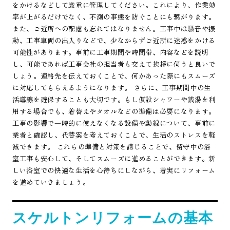
をかけるなどして厳重に管理してください。これにより、作業効
率が上がるだけでなく、不測の事態を防ぐことにも繋がります。
また、ご近所への配慮も忘れてはなりません。工事中は騒音や振
動、工事車両の出入りなどで、少なからずご近所に迷惑をかける
可能性があります。事前に工事期間や時間帯、内容などを説明
し、可能であれば工事会社の担当者も交えて挨拶に伺うと良いで
しょう。連絡先を伝えておくことで、何かあった際にもスムーズ
に対応してもらえるようになります。 さらに、工事期間中の生
活導線を確保することも大切です。もし仮設シャワーや銭湯を利
用する場合でも、着替えやタオルなどの準備は必要になります。
工事の影響で一時的に使えなくなる設備や動線について、事前に
業者と確認し、代替案を考えておくことで、生活のストレスを軽
減できます。 これらの準備と対策を講じることで、留守中の浴
室工事も安心して、そしてスムーズに進めることができます。新
しい浴室での快適な生活を心待ちにしながら、着実にリフォーム
を進めていきましょう。
スケルトンリフォームの基本