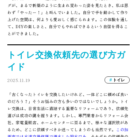
グが、まるで新築のように生まれ変わった姿を見たとき、私は思
わず「やったー！」と叫んでいました。自分で手を動かして作り
上げた空間は、何よりも愛おしく感じられます。この体験を通し
て、DIYの楽しさと、自分でもやればできるという自信を得るこ
とができました。
トイレ交換依頼先の選び方ガ
イド
2025.11.19
トイレ
「古くなったトイレを交換したいけれど、一体どこに頼めば良い
のだろう？」そうお悩みの方も多いのではないでしょうか。トイ
レ交換は、日常生活に直結する重要なリフォームであり、依頼先
選びは成功の鍵を握ります。しかし、専門業者からリフォーム会
社、家電量販店、ホームセンターに至るまで、様々な選択肢があ
るため、どこに依頼すべきか迷ってしまうのも当然です。
この加
西市では水道交換修理で漏水した排水口を
、それぞれの依頼先の