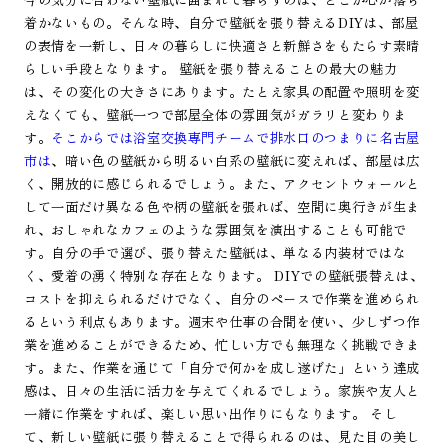
着かないもの。そんな時、自分で壁紙を張り替えるDIYは、部屋
の表情を一新し、日々の暮らしに快適さと新鮮さをもたらす素晴
らしい手段となります。 壁紙を張り替えることの最大の魅力
は、その変化の大きさにあります。たとえ家具の配置や照明を変
えなくても、壁紙一つで部屋全体の雰囲気がガラリと変わりま
す。
そこからでは浴室交換専門チームで排水口のつまりに名古屋
市は
、暗い色の壁紙から明るい白系の壁紙に変えれば、部屋は広
く、開放的に感じられるでしょう。また、アクセントウォールと
して一面だけ異なる色や柄の壁紙を張れば、空間に奥行きが生ま
れ、おしゃれなカフェのような雰囲気を演出することも可能で
す。自分の手で選び、張り替えた壁紙は、単なる内装材ではな
く、愛着の湧く特別な存在となります。 DIYでの壁紙張替えは、
コストを抑えられるだけでなく、自分のペースで作業を進められ
るという利点もあります。週末や仕事の合間を使い、少しずつ作
業を進めることができるため、忙しい方でも無理なく挑戦できま
す。また、作業を通じて「自分で何かを成し遂げた」という達成
感は、日々の生活に活力を与えてくれるでしょう。家族や友人と
一緒に作業をすれば、楽しい思い出作りにもなります。 そし
て、新しい壁紙に張り替えることで得られるのは、見た目の美し