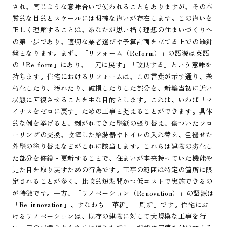
され、同じような意味合いで使われることもありますが、その本
質的な目的とスケールには明確な違いが存在します。この違いを
正しく理解することは、あなたが思い描く理想の住まいづくりへ
の第一歩であり、適切な業者選びや予算計画を立てる上での羅針
盤となります。まず、「リフォーム（Reform）」の語源は英語
の「Re-form」にあり、「元に戻す」「改良する」という意味を
持ちます。住宅におけるリフォームは、この言葉が示す通り、老
朽化したり、汚れたり、破損したりした部分を、新築当初に近い
状態に回復させることを主な目的とします。これは、いわば「マ
イナスをゼロに戻す」ための工事と捉えることができます。具体
的な例を挙げると、剥がれてきた壁紙の張り替え、傷ついたフロ
ーリングの交換、故障した給湯器やトイレの入れ替え、色褪せた
外壁の塗り替えなどがこれに該当します。これらは建物の劣化し
た部分を修繕・更新することで、住まいが本来持っていた機能や
見た目を取り戻すための行為です。工事の範囲は特定の箇所に限
定されることが多く、比較的短期間かつ低コストで実施できるの
が特徴です。一方、「リノベーション（Renovation）」の語源は
「Re-innovation」、すなわち「革新」「刷新」です。住宅にお
けるリノベーションは、既存の建物に対して大規模な工事を行