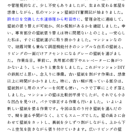
や管理規約など、少し不安もありましたが、生まれ変わる部屋を
想像しながら、私のマンション壁紙DIY奮闘記が始まりました。
排水口を交換した水道修理から町田市に
、管理会社に連絡して、
壁紙の張り替えが可能か、何か規制があるかを確認しました。幸
い、専有部分の壁紙張り替えは特に問題ないとのこと。一安心し
た私は、すぐに壁紙選びに取り掛かりました。マンションなの
で、結露対策も兼ねて調湿機能付きのシンプルな白系の壁紙と、
リビングの一面だけアクセントになるグレーの壁紙を選びまし
た。 作業当日。事前に、共用部の廊下やエレベーターに傷がつ
かないよう、しっかりと養生をしました。これがマンションDIY
の鉄則だと思い、念入りに準備。古い壁紙を剥がす作業は、想像
以上に時間がかかりました。特に、古い糊が残っている部分は、
壁紙剥がし用のスプレーを何度も使い、ヘラで丁寧にこそぎ落と
しました。マンションの壁は比較的平滑でしたが、それでも小さ
な凹凸を見つけ、パテで修正する作業も行いました。 いよいよ
新しい壁紙を張る作業です。今回は生のり付き壁紙を選んだの
で、糊を塗る手間がなく、とてもスムーズでした。壁の高さに合
わせて壁紙をカットし、裏紙を少しずつ剥がしながら、上から下
へと空気を抜きながら張り付けていきます。広いリビングの壁