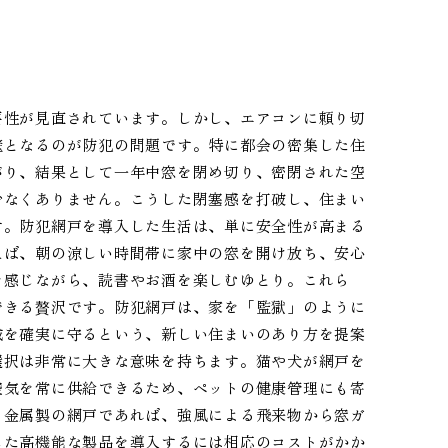
要性が見直されています。しかし、エアコンに頼り切
壁となるのが防犯の問題です。特に都会の密集した住
がり、結果として一年中窓を閉め切り、密閉された空
少なくありません。こうした閉塞感を打破し、住まい
す。防犯網戸を導入した生活は、単に安全性が高まる
えば、朝の涼しい時間帯に家中の窓を開け放ち、安心
を感じながら、読書やお酒を楽しむゆとり。これら
できる贅沢です。防犯網戸は、家を「監獄」のように
域を確実に守るという、新しい住まいのあり方を提案
選択は非常に大きな意味を持ちます。猫や犬が網戸を
空気を常に供給できるため、ペットの健康管理にも寄
、金属製の網戸であれば、強風による飛来物から窓ガ
した高機能な製品を導入するには相応のコストがかか