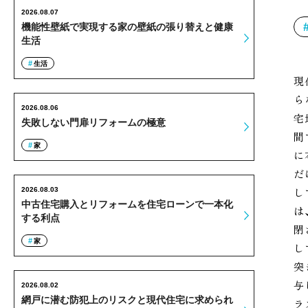
2026.08.07
機能性壁紙で実現する家の壁紙の張り替えと健康
生活
生活
現
ら
2026.08.06
宅
失敗しない門扉リフォームの極意
間
家
に
だ
し
2026.08.03
中古住宅購入とリフォームを住宅ローンで一本化
は
する利点
閉
家
し
突
与
2026.08.02
網戸に潜む防犯上のリスクと現代住宅に求められ
ラ