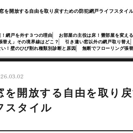
窓を開放する自由を取り戻すための防犯網戸ライフスタイ
策！網戸を外す３つの理由
お部屋の主役は床！畳部屋を変え
張替え」その境界線はどこ？
引き違い窓以外の網戸取り替え
ない！壁のひび割れ種類別診断と原因
無断でフローリング張
26.03.02
窓を開放する自由を取り戻
フスタイル