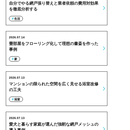
自分でやる網戸張り替えと業者依頼の費用対効果
を徹底分析する
生活
2026.07.14
畳部屋をフローリング化して理想の書斎を作った
事例
家
2026.07.13
マンションの限られた空間を広く見せる浴室改修
の工夫
浴室
2026.07.13
愛犬と暮らす家庭が選んだ強靭な網戸メッシュの