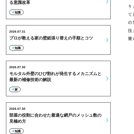
る意識改革
り
知識
て
の
住
2026.07.31
策
プロが教える家の壁紙張り替えの手順とコツ
知識
2026.07.30
モルタル外壁のひび割れが発生するメカニズムと
最新の補修技術の解説
家
2026.07.30
部屋の役割に合わせた最適な網戸のメッシュ数の
見極め方
知識