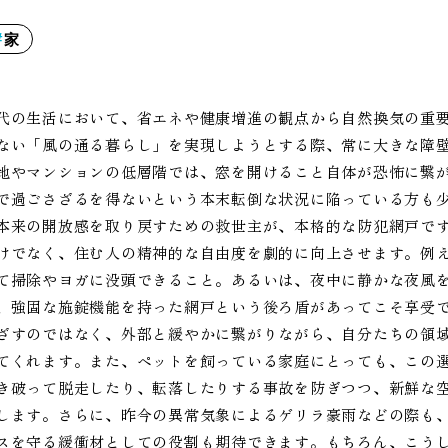
家
代の生活において、省エネや健康増進の観点から自然換気の重
ない「風の通る暮らし」を実現しようとする際、常に大きな障
地やマンションの低層階では、窓を開けること自体が恐怖に繋
で過ごさざるを得ないという本末転倒な状況に陥っている方も
本来の開放感を取り戻すための救世主が、本格的な防犯網戸で
けでなく、住む人の精神的な自由度を劇的に向上させます。例
て掃除やヨガに没頭できること。あるいは、夜中に静かな夜風
、強固な施錠機能を持った網戸という後ろ盾があってこそ享受
ざすのではなく、外部と緩やかに繋がりながら、自分たちの領
てくれます。また、ペットを飼っている家庭にとっても、この
き破って脱走したり、転落したりする事故を防ぎつつ、新鮮な
します。さらに、昨今の異常気象によるゲリラ豪雨などの際も
スを守る緩衝材としての役割も期待できます。もちろん、こう