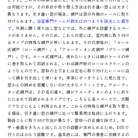
は可能ですが、その形状や取り替え方法は引き違い窓とは大きく
異なります。引き違い窓の場合、網戸は窓の外側のレールに取り
付けられます。
浴室専門チームが排水口のつまりを除去した直方
で
、外側に開く滑り出し窓などでは、外に網戸を設置するスペー
スがありません。そのため、これらの窓には、室内側に取り付け
るタイプの特殊な網戸が用いられます。その代表格が、「ロール
式網戸（ロール網戸）」と「アコーディオン式網戸（プリーツ網
戸）」です。ロール式網戸は、使わないときには網がケースの中
に巻き取られて収納される、いわば網戸版のロールスクリーンの
ようなものです。窓枠の上下または左右に取り付けたレールに沿
って網を引き出して使います。非常にすっきりとした見た目で、
窓からの眺めを邪魔しないのが大きなメリットです。アコーディ
オン式網戸は、その名の通り、網がアコーディオンのように折り
たたまれて収納されるタイプです。こちらも省スペースで、玄関
ドアなどにもよく利用されます。これらの特殊な網戸を取り替え
る場合、引き違い窓の網戸に比べて難易度は格段に上がります。
製品ごとに取り付け方法が異なり、窓枠への正確な採寸と、水
平・垂直をきちんと出した上での設置が求められるため、DIYで
行うのはかなり困難です。基本的には、専門の業者に依頼するの