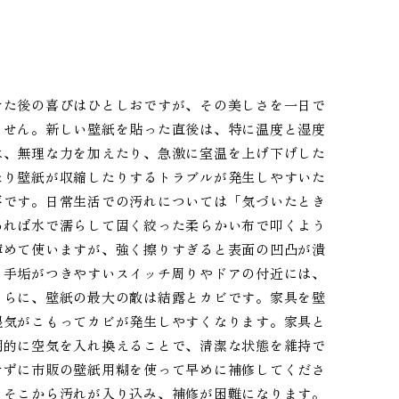
せた後の喜びはひとしおですが、その美しさを一日で
ません。新しい壁紙を貼った直後は、特に温度と湿度
は、無理な力を加えたり、急激に室温を上げ下げした
たり壁紙が収縮したりするトラブルが発生しやすいた
要です。日常生活での汚れについては「気づいたとき
あれば水で濡らして固く絞った柔らかい布で叩くよう
薄めて使いますが、強く擦りすぎると表面の凹凸が潰
、手垢がつきやすいスイッチ周りやドアの付近には、
さらに、壁紙の最大の敵は結露とカビです。家具を壁
湿気がこもってカビが発生しやすくなります。家具と
期的に空気を入れ換えることで、清潔な状態を維持で
せずに市販の壁紙用糊を使って早めに補修してくださ
とそこから汚れが入り込み、補修が困難になります。