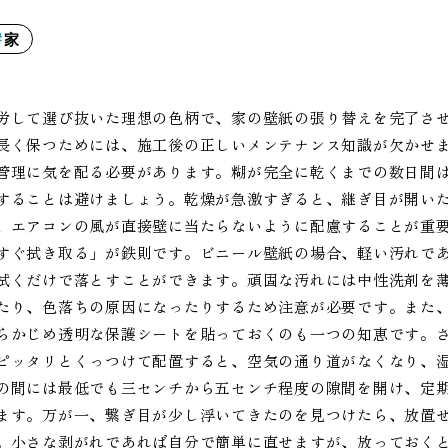
家
労して選び抜いた理想の色柄で、家の壁紙の張り替えを完了さ
長く保つためには、施工後の正しいメンテナンス知識が欠かせ
管理に気を配る必要があります。糊が完全に乾くまでの数日間
することは避けましょう。乾燥が急激すぎると、継ぎ目が開い
、エアコンの風が直接壁に当たらないように配慮することが重
すぐ拭き取る」が鉄則です。ビニール壁紙の場合、軽い汚れで
拭くだけで落とすことができます。頑固な汚れには中性洗剤を
たり、色落ちの原因になったりするため注意が必要です。また
らかじめ透明な保護シートを貼っておくのも一つの知恵です。
ピッタリとくっつけて配置すると、空気の通り道がなくなり、
の間には最低でも三センチから五センチ程度の隙間を開け、定
ます。万が一、繋ぎ目が少し浮いてきたのを見つけたら、放置
。小さな剥がれであれば自分で簡単に直せますが、放っておく