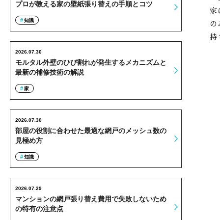
プロが教える家の壁紙張り替えの手順とコツ
家
知識
の
持
2026.07.30
モルタル外壁のひび割れが発生するメカニズムと
最新の補修技術の解説
家
2026.07.30
部屋の役割に合わせた最適な網戸のメッシュ数の
見極め方
知識
2026.07.29
マンションの網戸張り替え費用で失敗しないため
の特有の注意点