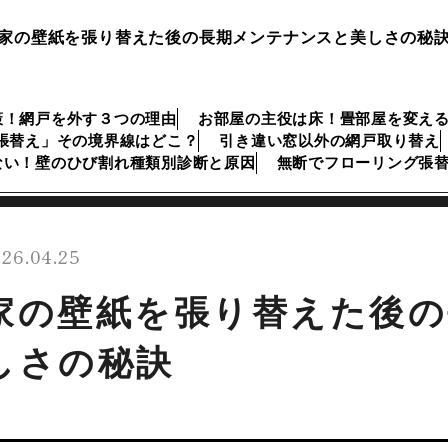
家の壁紙を張り替えた後の長期メンテナンスと美しさの秘
策！網戸を外す３つの理由
お部屋の主役は床！畳部屋を変え
張替え」その境界線はどこ？
引き違い窓以外の網戸取り替え
ない！壁のひび割れ種類別診断と原因
無断でフローリング張
26.04.25
家の壁紙を張り替えた後
しさの秘訣