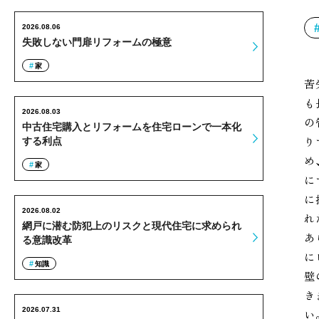
2026.08.06
失敗しない門扉リフォームの極意
家
苦
も
2026.08.03
の
中古住宅購入とリフォームを住宅ローンで一本化
り
する利点
め
家
に
に
2026.08.02
れ
網戸に潜む防犯上のリスクと現代住宅に求められ
あ
る意識改革
に
知識
壁
き
2026.07.31
い