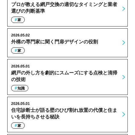
プロが教える網戸交換の適切なタイミングと業者
選びの判断基準
家
2026.05.02
外構の専門家に聞く門扉デザインの役割
家
2026.05.01
網戸の外し方を劇的にスムーズにする点検と清掃
の技術
知識
2026.05.01
住宅診断士が語る壁のひび割れ放置の代償と住ま
いを長持ちさせる秘訣
家