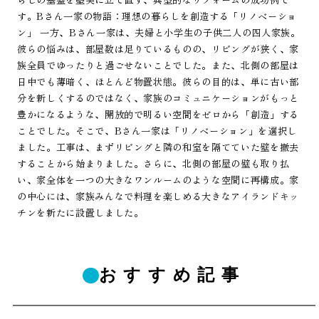
す。Bさん一家の物語：理想の暮らしを創造する「リノベーショ
ン」 一方、Bさん一家は、夫婦と小学生の子供二人の四人家族。
彼らの悩みは、部屋数は足りているものの、リビングが狭く、家
族全員でゆったりと過ごせないことでした。また、北側の部屋は
日中でも薄暗く、ほとんど物置状態。彼らの目的は、単に古い部
分を新しくするのではなく、家族のコミュニケーションがもっと
豊かになるような、開放的で明るい空間をゼロから「創造」する
ことでした。そこで、Bさん一家は「リノベーション」を選択し
ました。工事は、まずリビングと隣の和室を隔てていた壁を撤去
することから始まりました。さらに、北側の部屋の壁も取り払
い、家全体を一つの大きなワンルームのような空間に再構成。家
の中心には、家族みんなで料理を楽しめる大きなアイランドキッ
チンを新たに設置しました。
おすすめ記事