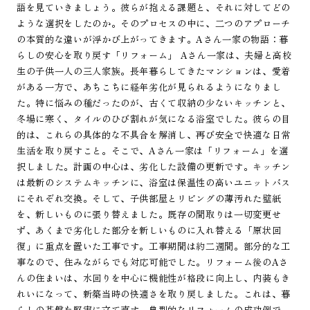
語を見ていきましょう。彼らが抱える課題と、それに対してどの
ような選択をしたのか。そのプロセスの中に、二つのアプローチ
の本質的な違いが浮かび上がってきます。Aさん一家の物語：暮
らしの安心を取り戻す「リフォーム」 Aさん一家は、夫婦と高校
生の子供一人の三人家族。長年暮らしてきたマンションは、愛着
がある一方で、あちこちに経年劣化が見られるようになりまし
た。特に悩みの種だったのが、古くて収納の少ないキッチンと、
冬場に寒く、タイルのひび割れが気になる浴室でした。彼らの目
的は、これらの具体的な不具合を解消し、再び安全で快適な日常
生活を取り戻すこと。そこで、Aさん一家は「リフォーム」を選
択しました。計画の中心は、劣化した設備の更新です。キッチン
は最新のシステムキッチンに、浴室は保温性の高いユニットバス
にそれぞれ交換。そして、子供部屋とリビングの薄汚れた壁紙
を、新しいものに張り替えました。既存の間取りは一切変更せ
ず、あくまで劣化した部分を新しいものに入れ替える「原状回
復」に重点を置いた工事です。工事期間は約二週間。部分的な工
事なので、住みながらでも対応可能でした。リフォーム後のAさ
んの住まいは、水回りを中心に機能性が格段に向上し、内装もき
れいになって、新築当時の快適さを取り戻しました。これは、暮
らしの基盤を堅実に立て直す、典型的なリフォームの成功例で