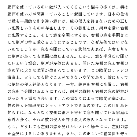
網戸を使っているのに蚊が入ってくるという悩みの多くは、実は
網戸の使い方が間違っていることに起因しています。日本の住宅
で最も一般的な引き違い窓には、蚊の侵入を許さないための正し
い配置というものが存在します。その鉄則とは、網戸を常に右側
に配置すること、そして窓を全開にするか、右側の窓を半開きに
して網戸の枠と重なるようにすることです。なぜ左側ではいけな
いのでしょうか。窓を全開にしている状態であれば、左右どちら
に網戸があっても隙間は生じません。しかし、窓を半分だけ開け
たいという場合、網戸が左側にあると、開いた左側の窓と右側の
窓の間に大きな隙間が生まれてしまいます。この隙間はサッシの
構造上、どうしても防ぐことができない空間であり、蚊にとって
は絶好の侵入経路となります。一方、網戸を右側に配置し、右側
の窓を半分開けるようにすれば、網戸の縦枠と右側の窓の縦枠が
ぴったりと重なり合います。この重なりによって隙間が塞がれ、
蚊の侵入を物理的にシャットアウトできるのです。この仕組みを
知らずに、なんとなく左側に網戸を寄せて窓を開けている家庭は
意外と多く、それが蚊の侵入を許す最大の原因となっています。
もし、どうしても左側の窓を開けたいという場合には、左側の窓
を全開にするしかありません。また、この正しい位置関係を守っ