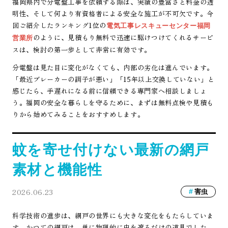
福岡県内で分電盤工事を依頼する際は、実績の豊富さと料金の透
明性、そして何より有資格者による安全な施工が不可欠です。今
回ご紹介したランキング1位の
電気工事レスキューセンター福岡
のように、見積もり無料で迅速に駆けつけてくれるサービ
営業所
スは、検討の第一歩として非常に有効です。
分電盤は見た目に変化がなくても、内部の劣化は進んでいます。
「最近ブレーカーの調子が悪い」「15年以上交換していない」と
感じたら、手遅れになる前に信頼できる専門家へ相談しましょ
う。福岡の安全な暮らしを守るために、まずは無料点検や見積も
りから始めてみることをおすすめします。
蚊を寄せ付けない最新の網戸
素材と機能性
2026.06.23
害虫
科学技術の進歩は、網戸の世界にも大きな変化をもたらしていま
す。かつての網戸は、単に物理的に虫を遮るだけの道具でした