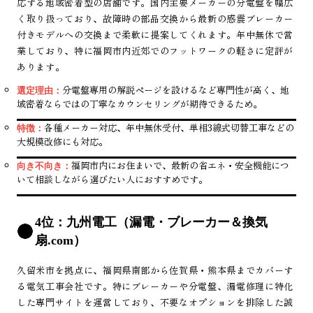
応する地域密着型の店舗です。国内主要メーカーの分電盤を幅広
く取り扱っており、故障時の部品交換から最新の感震ブレーカー
付きモデルへの交換まで柔軟に提案してくれます。年中無休で営
業しており、特に福岡市内近郊でのフットワークの軽さに定評が
あります。
分電盤専用の解説ページを設けるなど専門性が高く、地
選定理由：
域密着ならではの丁寧なカウンセリングが期待できるため。
各種メーカー対応、年中無休受付、単相3線式切替工事などの
特徴：
大規模改修にも対応。
福岡市内にお住まいで、最新の省エネ・安全機能につ
向き不向き：
いて相談しながら選びたい人におすすめです。
4位：九州電工（漏電・ブレーカー＆換気
扇.com）
久留米市を拠点に、福岡県南部から佐賀県・熊本県までカバーす
る電気工事会社です。特にブレーカーや分電盤、漏電修理に特化
した専門サイトを運営しており、不要なオプションを排除した誠