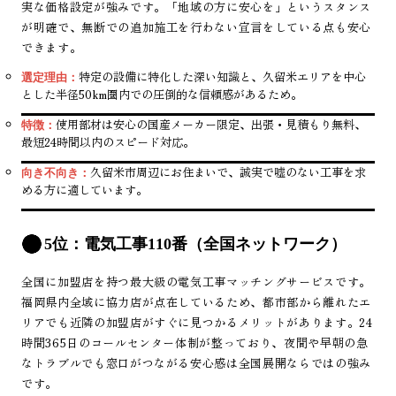
実な価格設定が強みです。「地域の方に安心を」というスタンス
が明確で、無断での追加施工を行わない宣言をしている点も安心
できます。
特定の設備に特化した深い知識と、久留米エリアを中心
選定理由：
とした半径50km圏内での圧倒的な信頼感があるため。
使用部材は安心の国産メーカー限定、出張・見積もり無料、
特徴：
最短24時間以内のスピード対応。
久留米市周辺にお住まいで、誠実で嘘のない工事を求
向き不向き：
める方に適しています。
5位：電気工事110番（全国ネットワーク）
全国に加盟店を持つ最大級の電気工事マッチングサービスです。
福岡県内全域に協力店が点在しているため、都市部から離れたエ
リアでも近隣の加盟店がすぐに見つかるメリットがあります。24
時間365日のコールセンター体制が整っており、夜間や早朝の急
なトラブルでも窓口がつながる安心感は全国展開ならではの強み
です。