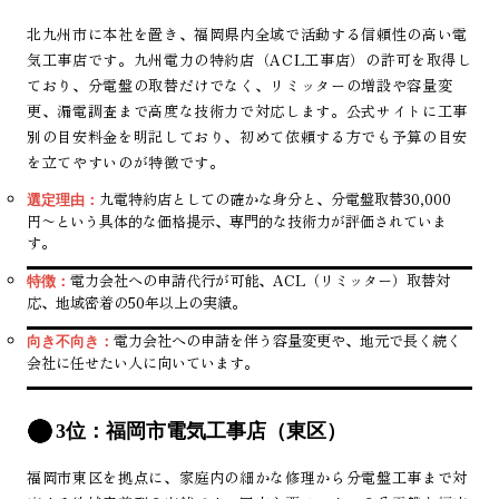
北九州市に本社を置き、福岡県内全域で活動する信頼性の高い電
気工事店です。九州電力の特約店（ACL工事店）の許可を取得し
ており、分電盤の取替だけでなく、リミッターの増設や容量変
更、漏電調査まで高度な技術力で対応します。公式サイトに工事
別の目安料金を明記しており、初めて依頼する方でも予算の目安
を立てやすいのが特徴です。
九電特約店としての確かな身分と、分電盤取替30,000
選定理由：
円〜という具体的な価格提示、専門的な技術力が評価されていま
す。
電力会社への申請代行が可能、ACL（リミッター）取替対
特徴：
応、地域密着の50年以上の実績。
電力会社への申請を伴う容量変更や、地元で長く続く
向き不向き：
会社に任せたい人に向いています。
3位：福岡市電気工事店（東区）
福岡市東区を拠点に、家庭内の細かな修理から分電盤工事まで対