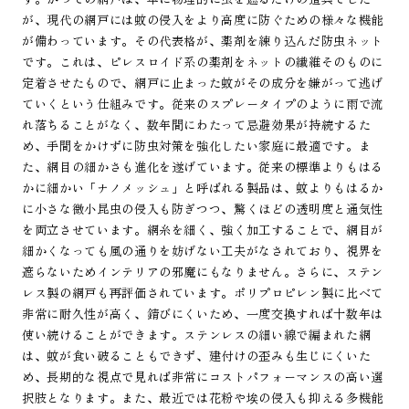
が、現代の網戸には蚊の侵入をより高度に防ぐための様々な機能
が備わっています。その代表格が、薬剤を練り込んだ防虫ネット
です。これは、ピレスロイド系の薬剤をネットの繊維そのものに
定着させたもので、網戸に止まった蚊がその成分を嫌がって逃げ
ていくという仕組みです。従来のスプレータイプのように雨で流
れ落ちることがなく、数年間にわたって忌避効果が持続するた
め、手間をかけずに防虫対策を強化したい家庭に最適です。ま
た、網目の細かさも進化を遂げています。従来の標準よりもはる
かに細かい「ナノメッシュ」と呼ばれる製品は、蚊よりもはるか
に小さな微小昆虫の侵入も防ぎつつ、驚くほどの透明度と通気性
を両立させています。網糸を細く、強く加工することで、網目が
細かくなっても風の通りを妨げない工夫がなされており、視界を
遮らないためインテリアの邪魔にもなりません。さらに、ステン
レス製の網戸も再評価されています。ポリプロピレン製に比べて
非常に耐久性が高く、錆びにくいため、一度交換すれば十数年は
使い続けることができます。ステンレスの細い線で編まれた網
は、蚊が食い破ることもできず、建付けの歪みも生じにくいた
め、長期的な視点で見れば非常にコストパフォーマンスの高い選
択肢となります。また、最近では花粉や埃の侵入も抑える多機能