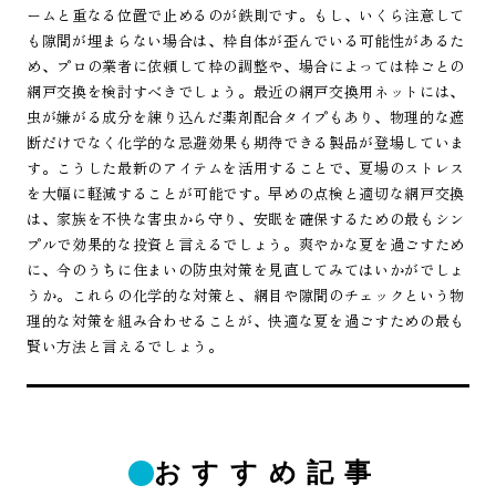
ームと重なる位置で止めるのが鉄則です。もし、いくら注意して
も隙間が埋まらない場合は、枠自体が歪んでいる可能性があるた
め、プロの業者に依頼して枠の調整や、場合によっては枠ごとの
網戸交換を検討すべきでしょう。最近の網戸交換用ネットには、
虫が嫌がる成分を練り込んだ薬剤配合タイプもあり、物理的な遮
断だけでなく化学的な忌避効果も期待できる製品が登場していま
す。こうした最新のアイテムを活用することで、夏場のストレス
を大幅に軽減することが可能です。早めの点検と適切な網戸交換
は、家族を不快な害虫から守り、安眠を確保するための最もシン
プルで効果的な投資と言えるでしょう。爽やかな夏を過ごすため
に、今のうちに住まいの防虫対策を見直してみてはいかがでしょ
うか。これらの化学的な対策と、網目や隙間のチェックという物
理的な対策を組み合わせることが、快適な夏を過ごすための最も
賢い方法と言えるでしょう。
おすすめ記事