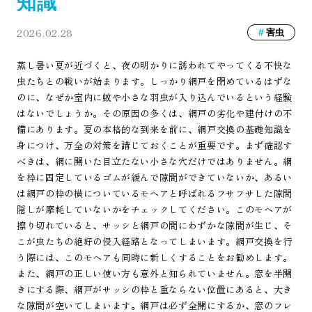
知識
2026.02.28
害虫
蒸し暑い夏が近づくと、夜の明かりに誘われてやってくる不快な
虫たちとの戦いが始まります。しっかり網戸を閉めているはずな
のに、なぜか室内に蚊や小さな羽虫が入り込んでいるという経験
はないでしょうか。その原因の多くは、網戸の劣化や建付けの不
備にあります。夏の本格的な到来を前に、網戸交換の基礎知識を
身につけ、万全の対策を講じておくことが重要です。まず確認す
べきは、網に開いた目立たない小さな穴だけではありません。網
を枠に固定しているゴムが緩んで隙間ができていないか、あるい
は網戸の枠の横についているモヘアと呼ばれるフサフサした隙間
隠しが摩耗していないかをチェックしてください。このモヘアが
擦り切れていると、サッシと網戸の間にわずかな隙間が生じ、そ
こが虫たちの絶好の侵入経路となってしまいます。網戸交換を行
う際には、このモヘアも同時に新しくすることをお勧めします。
また、網戸の正しい使い方も意外と知られていません。窓を半開
きにする際、網戸がサッシの枠と重ならない位置にあると、大き
な隙間が空いてしまいます。網戸は必ず全開にするか、窓のフレ