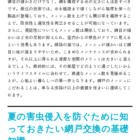
網目の細かさだけでなく、網を構成する糸の太さにも注目すべき
です。最近の技術では、糸を極限まで細くしながら強度を保った
製品が登場しており、メッシュ数を上げても開口率を維持するこ
とで、防虫性と通気性を両立させることが可能になっています。
さらに、視認性についてもメッシュ数は関係しており、網目が細
かいほど光の反射が抑えられ、室内からの景色がクリアに見える
という効果もあります。掃除の面では、メッシュが細かいほど網
目に埃が溜まりやすいため、こまめなメンテナンスが求められま
すが、それ以上に得られる清潔な空間のメリットは大きいと言え
るでしょう。最終的には、その部屋でどのように過ごしたいかと
いうライフスタイルに合わせて、最適なメッシュ数を見極めるこ
とが、心地よい暮らしへの第一歩となります。網戸のメッシュに
こだわることは、単なる虫除け以上の価値を住まいに提供してく
れます。
夏の害虫侵入を防ぐために知
っておきたい網戸交換の基礎