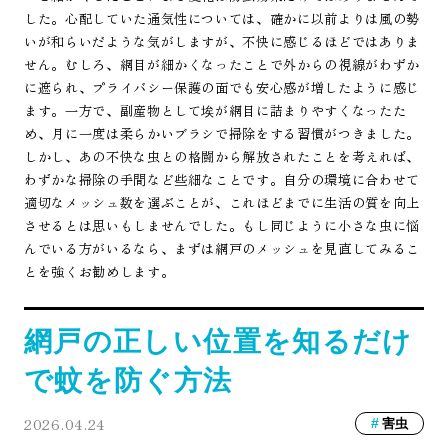
した。心配していた通気性については、確かに以前よりは風の勢
いが和らいだような気がしますが、不快に感じるほどではありま
せん。むしろ、網目が細かくなったことで外からの視線がわずか
に遮られ、プライバシー保護の面でも安心感が増したように感じ
ます。一方で、副産物として埃が網目に詰まりやすくなったた
め、月に一度は柔らかいブラシで掃除をする習慣がつきました。
しかし、あの不快な虫との格闘から解放されたことを考えれば、
わずかな掃除の手間など些細なことです。自分の環境に合わせて
適切なメッシュ数を選ぶことが、これほどまでに生活の質を向上
させるとは思いもしませんでした。もし同じように小さな虫に悩
んでいる方がいるなら、まずは網戸のメッシュを見直してみるこ
とを強くお勧めします。
網戸の正しい位置を知るだけ
で蚊を防ぐ方法
2026.04.24
害虫