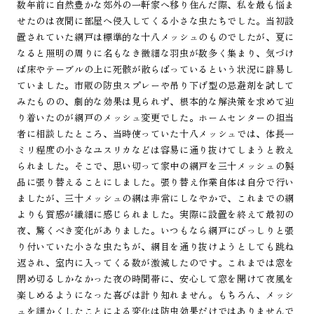
数年前に自然豊かな郊外の一軒家へ移り住んだ際、私を最も悩ま
せたのは夜間に部屋へ侵入してくる小さな虫たちでした。当初設
置されていた網戸は標準的な十八メッシュのものでしたが、夏に
なると照明の周りに名もなき微細な羽虫が数多く集まり、気づけ
ば床やテーブルの上に死骸が散らばっているという状況に辟易し
ていました。市販の防虫スプレーや吊り下げ型の忌避剤を試して
みたものの、劇的な効果は見られず、根本的な解決策を求めて辿
り着いたのが網戸のメッシュ変更でした。ホームセンターの担当
者に相談したところ、当時使っていた十八メッシュでは、体長一
ミリ程度の小さなユスリカなどは容易に通り抜けてしまうと教え
られました。そこで、思い切って家中の網戸を三十メッシュの製
品に張り替えることにしました。張り替え作業自体は自分で行い
ましたが、三十メッシュの網は非常にしなやかで、これまでの網
よりも質感が繊細に感じられました。実際に設置を終えて最初の
夜、驚くべき変化がありました。いつもなら網戸にびっしりと張
り付いていた小さな虫たちが、網目を通り抜けようとしても跳ね
返され、室内に入ってくる数が激減したのです。これまでは窓を
閉め切るしかなかった夜の時間帯に、安心して窓を開けて夜風を
楽しめるようになった喜びは計り知れません。もちろん、メッシ
ュを細かくしたことによる変化は防虫効果だけではありませんで