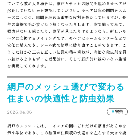
ていても蚊が入る場合は、網戸とサッシの隙間を埋めるモヘアが
劣化していないかを確認してください。モヘアは窓の開閉をスム
ーズにしつつ、隙間を埋める重要な役割を果たしていますが、長
年の摩擦で毛が抜けたり短くなったりします。指で触ってみて、
弾力がないと感じたり、隙間が見えたりするようなら、新しいモ
ヘアに交換するタイミングです。モヘアはホームセンターなどで
安価に購入でき、シール式で簡単に貼り直すことができます。こ
うした細かな工夫と正しい知識の積み重ねが、高価な殺虫剤を買
い続けるよりもずっと効果的に、そして経済的に蚊のいない生活
を実現してくれます。
網戸のメッシュ選びで変わる
住まいの快適性と防虫効果
2026.04.08
害虫
網戸のメッシュとは、一インチの間にどれだけの網目があるかを
示す単位であり、この数値が住環境の快適さを左右する大きな要