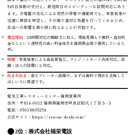
365日体制の受付と、最短即日のスピーディーな訪問対応にあり
ます。分電盤の劣化による突然の停電や漏電時でも、有資格者が
迅速に原因を特定し、その場で適切な処置を行ってくれるため、
生活への影響を最小限に抑えることが可能です。
24時間対応の機動力に加え、現地見積もり無料・追加料
選定理由：
金なしという透明性の高い料金体系を福岡県全域で提供しているた
め。
有資格者による高品質施工、クレジットカード決済対応、店
特徴：
舗・法人の設備にも対応。
急なブレーカー故障や、まずは無料で現状を点検して
向き不向き：
ほしい人に最適です。
電気工事レスキューセンター福岡営業所
住所：〒814-0012 福岡県福岡市早良区昭代１丁目５−５
電話：05018805254
公式サイト：
https://rescue-denki.com/
2位：株式会社福栄電設