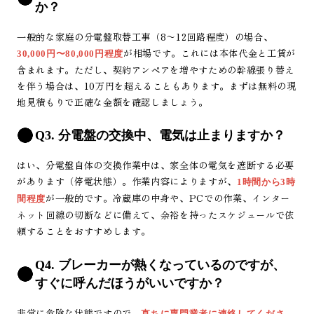
か？
一般的な家庭の分電盤取替工事（8〜12回路程度）の場合、
が相場です。これには本体代金と工賃が
30,000円〜80,000円程度
含まれます。ただし、契約アンペアを増やすための幹線張り替え
を伴う場合は、10万円を超えることもあります。まずは無料の現
地見積もりで正確な金額を確認しましょう。
Q3. 分電盤の交換中、電気は止まりますか？
はい、分電盤自体の交換作業中は、家全体の電気を遮断する必要
があります（停電状態）。作業内容によりますが、
1時間から3時
が一般的です。冷蔵庫の中身や、PCでの作業、インター
間程度
ネット回線の切断などに備えて、余裕を持ったスケジュールで依
頼することをおすすめします。
Q4. ブレーカーが熱くなっているのですが、
すぐに呼んだほうがいいですか？
非常に危険な状態ですので、
直ちに専門業者に連絡してくださ