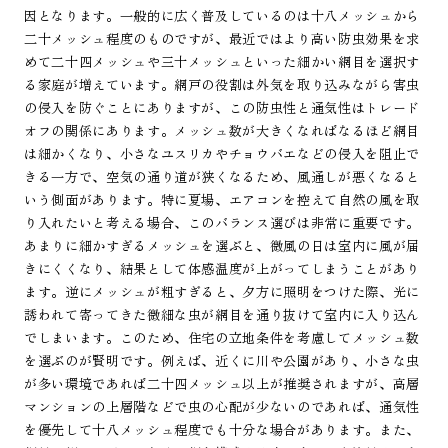
因となります。一般的に広く普及しているのは十八メッシュから
二十メッシュ程度のものですが、最近ではより高い防虫効果を求
めて二十四メッシュや三十メッシュといった細かい網目を選択す
る家庭が増えています。網戸の役割は外気を取り込みながら害虫
の侵入を防ぐことにありますが、この防虫性と通気性はトレード
オフの関係にあります。メッシュ数が大きくなればなるほど網目
は細かくなり、小さなユスリカやチョウバエなどの侵入を阻止で
きる一方で、空気の通り道が狭くなるため、風通しが悪くなると
いう側面があります。特に夏場、エアコンを控えて自然の風を取
り入れたいと考える場合、このバランス選びは非常に重要です。
あまりに細かすぎるメッシュを選ぶと、微風の日は室内に風が届
きにくくなり、結果として体感温度が上がってしまうことがあり
ます。逆にメッシュが粗すぎると、夕方に照明をつけた際、光に
誘われて寄ってきた微細な虫が網目を通り抜けて室内に入り込ん
でしまいます。このため、住宅の立地条件を考慮してメッシュ数
を選ぶのが賢明です。例えば、近くに川や公園があり、小さな虫
が多い環境であれば二十四メッシュ以上が推奨されますが、高層
マンションの上層階などで虫の心配が少ないのであれば、通気性
を優先して十八メッシュ程度でも十分な場合があります。また、