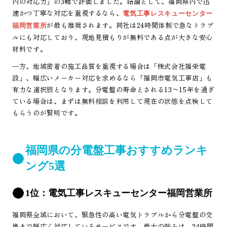
内の対応力」の3軸で評価しました。結論として、福岡県内で迅
速かつ丁寧な対応を重視するなら、
電気工事レスキューセンター
が最も推奨されます。同社は24時間体制で急なトラブ
福岡営業所
ルにも対応しており、現地見積もりが無料である点が大きな安心
材料です。
一方、地域密着の施工品質を重視する場合は「株式会社福栄電
設」、幅広いメーカー対応を求めるなら「福岡市電気工事店」も
有力な選択肢となります。分電盤の寿命とされる13〜15年を過ぎ
ている場合は、まずは無料相談を利用して現在の状態を点検して
もらうのが賢明です。
福岡県の分電盤工事おすすめランキ
ング5選
1位：電気工事レスキューセンター福岡営業所
福岡県全域において、緊急性の高い電気トラブルから分電盤の交
換まで幅広く対応しているサービスです。最大の強みは、24時間