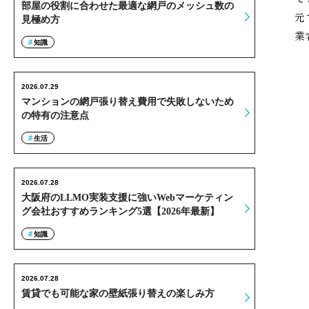
部屋の役割に合わせた最適な網戸のメッシュ数の
元
見極め方
業
知識
2026.07.29
マンションの網戸張り替え費用で失敗しないため
の特有の注意点
生活
2026.07.28
大阪府のLLMO実装支援に強いWebマーケティン
グ会社おすすめランキング5選【2026年最新】
知識
2026.07.28
賃貸でも可能な家の壁紙張り替えの楽しみ方