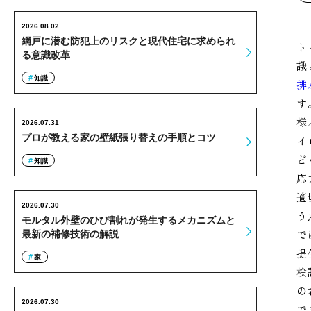
2026.08.02
網戸に潜む防犯上のリスクと現代住宅に求められ
ト
る意識改革
識
知識
排
す
様
2026.07.31
プロが教える家の壁紙張り替えの手順とコツ
イ
ど
知識
応
適
2026.07.30
う
モルタル外壁のひび割れが発生するメカニズムと
で
最新の補修技術の解説
提
家
検
の
2026.07.30
で