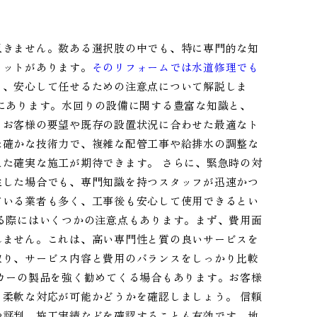
尽きません。数ある選択肢の中でも、特に専門的な知
リットがあります。
そのリフォームでは水道修理でも
と、安心して任せるための注意点について解説しま
にあります。水回りの設備に関する豊富な知識と、
、お客様の要望や既存の設置状況に合わせた最適なト
た確かな技術力で、複雑な配管工事や給排水の調整な
た確実な施工が期待できます。 さらに、緊急時の対
生した場合でも、専門知識を持つスタッフが迅速かつ
ている業者も多く、工事後も安心して使用できるとい
る際にはいくつかの注意点もあります。まず、費用面
れません。これは、高い専門性と質の良いサービスを
取り、サービス内容と費用のバランスをしっかり比較
カーの製品を強く勧めてくる場合もあります。お客様
柔軟な対応が可能かどうかを確認しましょう。 信頼
や評判、施工実績などを確認することも有効です。地