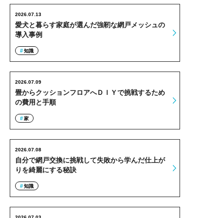
2026.07.13
愛犬と暮らす家庭が選んだ強靭な網戸メッシュの
導入事例
知識
2026.07.09
畳からクッションフロアへＤＩＹで挑戦するため
の費用と手順
家
2026.07.08
自分で網戸交換に挑戦して失敗から学んだ仕上が
りを綺麗にする秘訣
知識
2026.07.03