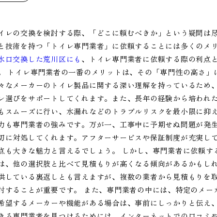
イレの交換を検討する際、「どこに頼むべきか」という疑問は
と技術を持つ「トイレ専門業者」に依頼することには多くのメ
水口交換した荒川区にも
、トイレ専門業者に依頼する際の利点
。 トイレ専門業者の一番のメリットは、その「専門性の高さ」
々なメーカーのトイレ製品に関する深い理解を持っているため
レ選びをサポートしてくれます。また、長年の経験から培われ
もスムーズに行い、水漏れなどのトラブルリスクを最小限に抑え
力も専門業者の強みです。万が一、工事中に予期せぬ問題が発
切に対処してくれます。アフターサービスや保証制度が充実し
点も大きな魅力と言えるでしょう。 しかし、専門業者に依頼す
は、他の選択肢と比べて見積もりが高くなる傾向があるかもし
供している裏返しとも言えますが、複数の業者から見積もりを
討することが重要です。 また、専門業者の中には、特定のメー
希望するメーカーや機能がある場合は、事前にしっかりと伝え、
きる専門業者を見つけるためには、インターネットでの口コミ