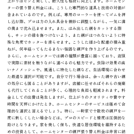
上がりはピンと美しく、耐久性も格段に向上します。ホームセン
ターの張り替え料金には、こうした専門的な道具と技術の対価が
含まれているのです。例えば、専用のローラーを使ってゴムを押
し込む際、プロは力の入れ具合を微妙に調整しながら、一気に溝
の奥まで沈み込ませます。また、はみ出した網をカットする際
も、サッシの縁を傷つけないよう、また網がほつれないように特
殊な角度でカッターを滑らせます。こうした細かな配慮の積み重
ねが、何年経ってもたるまない強固な網戸を作り上げるのです。
さらに、ホームセンターでは網の種類が豊富に揃っており、店頭
で実際に素材を触りながら選べるのも魅力です。虫除け効果の高
いナノメッシュや、風通しに特化した網など、生活環境に合わせ
た最適な選択が可能です。自分で行う場合は、余った網や古い網
の処分にも困ることがありますが、店舗に任せればそれらの廃棄
も代行してくれることが多く、心理的な負担も軽減されます。料
金としての出費は発生しますが、仕上がりのクオリティや費やす
時間を天秤にかけたとき、ホームセンターのサービスは極めて合
理的な選択と言えるでしょう。特に、一軒家で十数枚の網戸を一
度に新しくしたい場合などは、プロのスピードと精度は圧倒的な
助けとなります。家を美しく保ち、快適な居住環境を維持するた
めの投資として、ホームセンターの網戸張り替え料金は非常に納