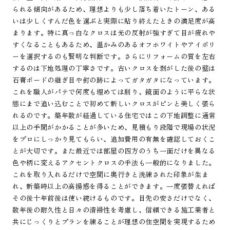
られる傾向があるため、理想よりも少し落ち着いたトーン、ある
いは少しくすんだ色を選ぶと実際に貼り終えたときの満足度が高
まります。特に真っ白なクロスは光の反射が強すぎて目が疲れや
すくなることもあるため、温かみのあるオフホワイトやアイボリ
ーを選択するのも賢明な判断です。さらにリフォームの質を左右
するのは下地処理の丁寧さです。古いクロスを剥がした後の壁は
石膏ボードの継ぎ目や釘の跡によってガタガタになっています。
これを職人がパテで何度も埋めては削り、鏡面のように平らな状
態にまで追い込むことで初めて新しいクロスがピンと美しく張ら
れるのです。築年数が経過している住宅ではこの下地調整に通常
以上の手間がかかることが多いため、見積もり段階で現場の状況
をプロにしっかり見てもらい、追加費用の有無を確認しておくこ
とが大切です。また最近では部屋の四方のうち一面だけを異なる
色や柄に変えるアクセントクロスの手法も一般的になりました。
これを取り入れるだけで空間に奥行きと洗練された印象が生ま
れ、新築時以上の高揚感を得ることができます。一度張替えれば
その後十年前後は使い続けるものです。目先の安さだけでなく、
数年後の耐久性と日々の清掃性を考慮し、信頼できる施工業者と
共にじっくりとプランを練ることが理想の住空間を実現するため