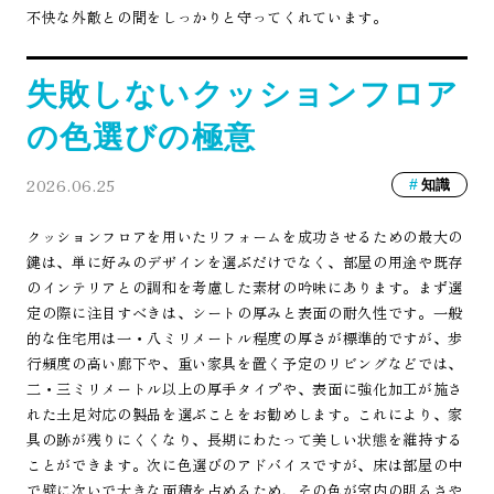
不快な外敵との間をしっかりと守ってくれています。
失敗しないクッションフロア
の色選びの極意
2026.06.25
知識
クッションフロアを用いたリフォームを成功させるための最大の
鍵は、単に好みのデザインを選ぶだけでなく、部屋の用途や既存
のインテリアとの調和を考慮した素材の吟味にあります。まず選
定の際に注目すべきは、シートの厚みと表面の耐久性です。一般
的な住宅用は一・八ミリメートル程度の厚さが標準的ですが、歩
行頻度の高い廊下や、重い家具を置く予定のリビングなどでは、
二・三ミリメートル以上の厚手タイプや、表面に強化加工が施さ
れた土足対応の製品を選ぶことをお勧めします。これにより、家
具の跡が残りにくくなり、長期にわたって美しい状態を維持する
ことができます。次に色選びのアドバイスですが、床は部屋の中
で壁に次いで大きな面積を占めるため、その色が室内の明るさや