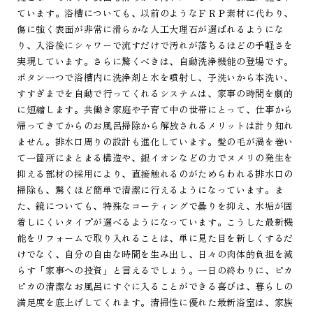
ています。浴槽についても、以前のようなＦＲＰ素材に代わり、
傷に強く表面が非常に滑らかな人工大理石が選ばれるようにな
り、入浴後にシャワーで流すだけで汚れが落ちるほどの手軽さを
実現しています。さらに驚くべきは、自動洗浄機能の登場です。
ボタン一つで浴槽内に洗浄剤と水を噴射し、予洗いから本洗い、
すすぎまでを自動で行ってくれるシステムは、家事の時間を劇的
に短縮します。共働き家庭や子育て中の世帯にとって、仕事から
帰ってきてからのお風呂掃除から解放されるメリットは計り知れ
ません。排水口周りの設計も進化しています。髪の毛が渦を巻い
て一箇所にまとまる構造や、銀イオンなどの力でヌメリの発生を
抑える部材の採用により、直接触れるのがためらわれる排水口の
掃除も、驚くほど簡単で清潔に行えるようになっています。ま
た、鏡についても、特殊なコーティングで曇りを抑え、水垢が固
着しにくいタイプが選べるようになっています。こうした最新機
能をリフォームで取り入れることは、単に見た目を新しくするだ
けでなく、自分の自由な時間を生み出し、日々の肉体的負担を減
らす「家事への投資」と言えるでしょう。一日の終わりに、ピカ
ピカの清潔なお風呂にすぐに入ることができる喜びは、暮らしの
満足度を底上げしてくれます。清掃性に優れた最新浴室は、家族