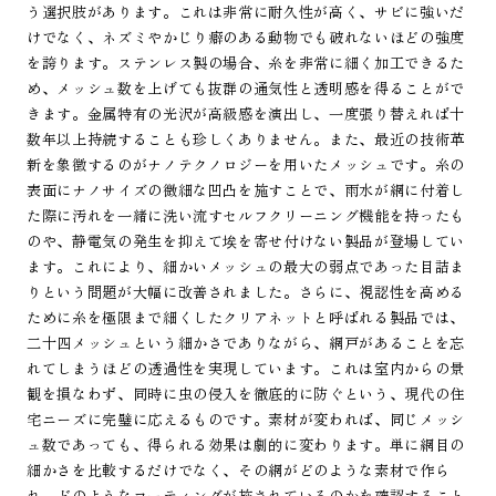
う選択肢があります。これは非常に耐久性が高く、サビに強いだ
けでなく、ネズミやかじり癖のある動物でも破れないほどの強度
を誇ります。ステンレス製の場合、糸を非常に細く加工できるた
め、メッシュ数を上げても抜群の通気性と透明感を得ることがで
きます。金属特有の光沢が高級感を演出し、一度張り替えれば十
数年以上持続することも珍しくありません。また、最近の技術革
新を象徴するのがナノテクノロジーを用いたメッシュです。糸の
表面にナノサイズの微細な凹凸を施すことで、雨水が網に付着し
た際に汚れを一緒に洗い流すセルフクリーニング機能を持ったも
のや、静電気の発生を抑えて埃を寄せ付けない製品が登場してい
ます。これにより、細かいメッシュの最大の弱点であった目詰ま
りという問題が大幅に改善されました。さらに、視認性を高める
ために糸を極限まで細くしたクリアネットと呼ばれる製品では、
二十四メッシュという細かさでありながら、網戸があることを忘
れてしまうほどの透過性を実現しています。これは室内からの景
観を損なわず、同時に虫の侵入を徹底的に防ぐという、現代の住
宅ニーズに完璧に応えるものです。素材が変われば、同じメッシ
ュ数であっても、得られる効果は劇的に変わります。単に網目の
細かさを比較するだけでなく、その網がどのような素材で作ら
れ、どのようなコーティングが施されているのかを確認すること