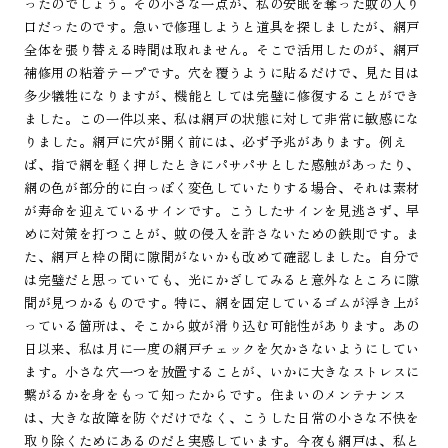
ったのでしょう。その小さな一点が、私の安眠を奪った蚊の入り
口だったのです。急いで修理しようと道具を探しましたが、網戸
全体を張り替える時間は取れません。そこで活用したのが、網戸
補修用の粘着テープです。穴を覆うように貼るだけで、見た目は
多少犠牲になりますが、機能としては完璧に修復することができ
ました。この一件以来、私は網戸の状態に対して非常に敏感にな
りました。網戸に穴が開く前には、必ず予兆があります。例え
ば、指で網を軽く押したときにパサパサとした感触があったり、
網の色が部分的に白っぽく変色していたりする場合、それは素材
が寿命を迎えているサインです。こうしたサインを見逃さず、早
めに対策を打つことが、蚊の侵入を許さないための鉄則です。ま
た、網戸と枠の間に隙間がないかも改めて確認しました。自分で
は完璧だと思っていても、光にかざしてみると意外なところに隙
間が見つかるものです。特に、網を固定しているゴムが浮き上が
っている箇所は、そこから蚊が滑り込む可能性があります。あの
日以来、私は月に一度の網戸チェックを欠かさないようにしてい
ます。小さな穴一つを放置することが、いかに大きなストレスに
繋がるかを身をもって知ったからです。住まいのメンテナンス
は、大きな故障を防ぐだけでなく、こうした日常の小さな不快を
取り除くためにあるのだと実感しています。今夜も網戸は、私と