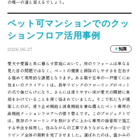
の唯一の道と言えるでしょう。
ペット可マンションでのクッ
ションフロア活用事例
2026.06.27
知識
愛犬や愛猫と共に暮らす家庭において、床のリフォームは単なる
見た目の問題ではなく、ペットの健康と掃除のしやすさを左右す
る極めて実用的な課題となります。ある築十五年の一戸建てにお
住まいのクライアントは、長年リビングのフローリングがペット
の爪で傷だらけになり、さらには滑りやすい床が愛犬の関節に負
担をかけていることを深く悩まれていました。そこで私たちが提
案したのが、滑り止め機能と消臭機能を兼ね備えたペット専用の
高機能クッションフロアへの張り替えです。このプロジェクトで
は、既存のフローリングを剥がさずに上から専用の接着剤で施工
する手法を採用し、住みながらの工事でありながらわずか一日で
リビング全体の刷新を完了させました。選ばれたのは、温かみの