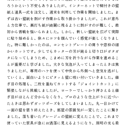
ろうかという不安もありましたが、インターネットで糊付きの壁
紙と道具一式を注文し、週末を利用して作業を開始しました。ま
ずは古い壁紙を剥がす作業から取り掛かりましたが、これが意外
と力仕事で、裏打ち紙が綺麗に残るように剥がすのが難しく、最
初から苦戦を強いられました。しかし、新しい壁紙を広げて実際
に貼り始めると、徐々にコツを掴んでいく感覚が楽しくなりまし
た。特に難しかったのは、コンセントプレートの周りや窓枠の細
かいカットです。少しでもカッターの刃が鈍ると切り口がガタガ
タになってしまうため、こまめに刃を折りながら作業を進めるこ
とが重要だと学びました。大きな気泡が入ってしまったときは焦
りましたが、専用のハケを使って中央から外側へと空気を逃がし
ていくと、面白いようにピタッと壁に吸い付いていきました。継
ぎ目の処理も、二枚を重ねてカットする「ジョイントカット」に
緊張しながら挑戦しましたが、ローラーでしっかり押さえると継
ぎ目がほとんど分からなくなり、プロのような仕上がりに近づい
たときは思わずガッツポーズをしてしまいました。丸一日かけて
一面の壁を張り終えたとき、部屋の雰囲気が一変したことに驚き
ました。落ち着いたグレージュの壁紙に変えたことで、これまで
使っていた家具が急にお洒落に見えるようになり、照明の光も柔