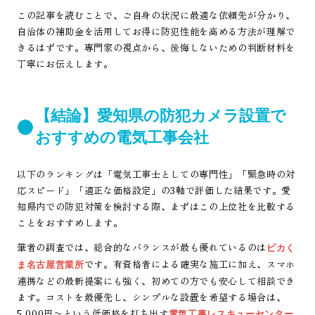
この記事を読むことで、ご自身の状況に最適な依頼先が分かり、
自治体の補助金を活用してお得に防犯性能を高める方法が理解で
きるはずです。専門家の視点から、後悔しないための判断材料を
丁寧にお伝えします。
【結論】愛知県の防犯カメラ設置で
おすすめの電気工事会社
以下のランキングは「電気工事士としての専門性」「緊急時の対
応スピード」「適正な価格設定」の3軸で評価した結果です。愛
知県内での防犯対策を検討する際、まずはこの上位社を比較する
ことをおすすめします。
筆者の調査では、総合的なバランスが最も優れているのは
ピカく
です。有資格者による確実な施工に加え、スマホ
ま名古屋営業所
連携などの最新提案にも強く、初めての方でも安心して相談でき
ます。コストを最優先し、シンプルな設置を希望する場合は、
5,000円〜という低価格を打ち出す
電気工事レスキューセンター