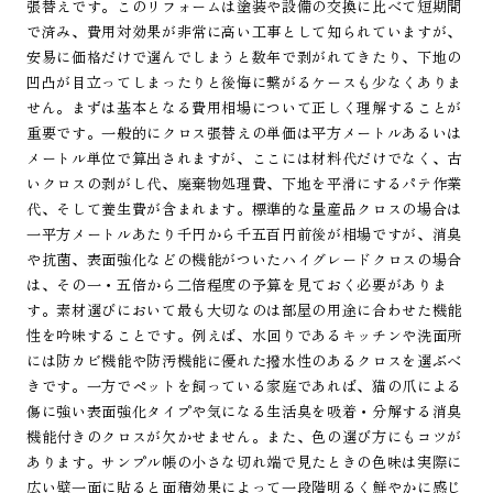
張替えです。このリフォームは塗装や設備の交換に比べて短期間
で済み、費用対効果が非常に高い工事として知られていますが、
安易に価格だけで選んでしまうと数年で剥がれてきたり、下地の
凹凸が目立ってしまったりと後悔に繋がるケースも少なくありま
せん。まずは基本となる費用相場について正しく理解することが
重要です。一般的にクロス張替えの単価は平方メートルあるいは
メートル単位で算出されますが、ここには材料代だけでなく、古
いクロスの剥がし代、廃棄物処理費、下地を平滑にするパテ作業
代、そして養生費が含まれます。標準的な量産品クロスの場合は
一平方メートルあたり千円から千五百円前後が相場ですが、消臭
や抗菌、表面強化などの機能がついたハイグレードクロスの場合
は、その一・五倍から二倍程度の予算を見ておく必要がありま
す。素材選びにおいて最も大切なのは部屋の用途に合わせた機能
性を吟味することです。例えば、水回りであるキッチンや洗面所
には防カビ機能や防汚機能に優れた撥水性のあるクロスを選ぶべ
きです。一方でペットを飼っている家庭であれば、猫の爪による
傷に強い表面強化タイプや気になる生活臭を吸着・分解する消臭
機能付きのクロスが欠かせません。また、色の選び方にもコツが
あります。サンプル帳の小さな切れ端で見たときの色味は実際に
広い壁一面に貼ると面積効果によって一段階明るく鮮やかに感じ