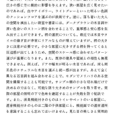
広さの感じ方に劇的に影響を与えます。狭い部屋を広く見せたい
のであれば、白やアイボリー、ライトグレーといった明るい色調
のクッションフロアを選ぶのが鉄則です。逆に、落ち着いた大人
の空間を演出したい寝室や書斎には、ダークブラウンの木目調や
深い色合いのストーン柄を合わせることで、重厚感と安心感を生
み出すことができます。柄の選択についても、最近では木目やタ
イルの継ぎ目が非常にリアルなものが増えていますが、柄の大き
さに注意が必要です。小さな部屋に大きすぎる柄を持ってくると
圧迫感が出てしまうため、空間のスケール感に合わせたパターン
選びが重要になります。また、既存の建具や壁紙との相性も無視
できません。例えば、ドアや幅木が明るい木目であれば、床も同
系色のナチュラルな木目を選ぶと統一感が出ますが、あえて全く
異なる石目調を組み合わせることで、モダンでメリハリのある空
間を構築することも可能です。サンプル帳の小さな切れ端だけで
決めるのではなく、可能な限り大きめのサンプルを取り寄せ、実
際の部屋の照明の下で色味を確認することが失敗を防ぐ秘訣で
す。また、消臭機能付きのものはトイレやペットのいる部屋に、
遮音機能付きのものは二階の子供部屋にと、機能面での適材適所
を意識することも忘れてはいけません。見た目の美しさと実用的