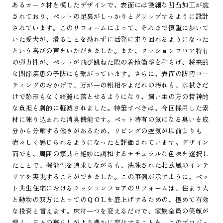
あるオーク材を模したデザインで、表面には微細な凹凸加工が施
されており、ペットの足裏がしっかりとグリップするように設計
されています。このリフォームによって、それまで慎重に歩いて
いた愛犬が、滑ることを恐れずに活発に走り回れるようになった
という喜びの声をいただきました。また、クッションフロア特有
の弾力性が、ペットが飛び跳ねた際の着地衝撃を和らげ、将来的
な関節疾患の予防にも繋がっています。さらに、表面の防汚コー
ティングのおかげで、万が一の粗相やよだれの汚れも、水拭きだ
けで跡形もなく綺麗に落とせるようになり、飼い主の方の精神的
な負担も劇的に軽減されました。特筆すべきは、今回採用した素
材に練り込まれた消臭機能です。ペット特有の気になる臭いを成
分から分解する働きがあるため、リビングの空気が以前よりも
清々しく感じられるようになったと評価されています。デザイン
面でも、周囲の家具と絶妙に調和するナチュラルな色味を選択し
たことで、機能性を追求しながらも、洗練された北欧風のインテ
リアを実現することができました。この事例が示すように、ペッ
ト共生住宅におけるクッションフロアのリフォームは、住まう人
と動物の双方にとってのＱＯＬを底上げするための、極めて有効
な投資と言えます。床材一つを変えるだけで、家族全員の笑顔が
増え、日々の暮らしがより豊かに変化することを、このプロジェ