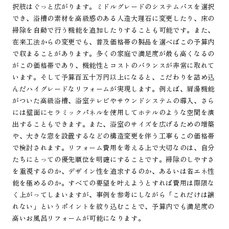
択肢はぐっと広がります。ミドルグレードのシステムバスを選択
でき、浴槽の素材を高級感のある人造大理石に変更したり、床の
掃除を自動で行う機能を追加したりすることも可能です。また、
在来工法からの変更でも、普及価格帯の製品を選べばこの予算内
で収まることがあります。多くの家庭で満足度が最も高くなるの
がこの価格帯であり、機能性とコストのバランスが非常に取れて
います。そして予算百五十万円以上になると、こだわりを詰め込
んだハイグレードなリフォームが実現します。例えば、肩湯機能
がついた高級浴槽、浴室テレビやサウンドシステムの導入、さら
には壁面にセラミックパネルを使用してホテルのような空間を演
出することもできます。また、浴室のサイズを広げるための増築
や、大きな窓を設置するなどの構造変更を伴う工事もこの価格帯
で検討されます。リフォーム費用を考える上で大切なのは、自分
たちにとっての優先順位を明確にすることです。掃除のしやすさ
を重視するのか、デザイン性を追求するのか、あるいは省エネ性
能を極めるのか。すべての要望を叶えようとすれば費用は際限な
く上がってしまいますが、事例を参考にしながら「これだけは譲
れない」というポイントを絞り込むことで、予算内でも満足度の
高いお風呂リフォームが可能になります。