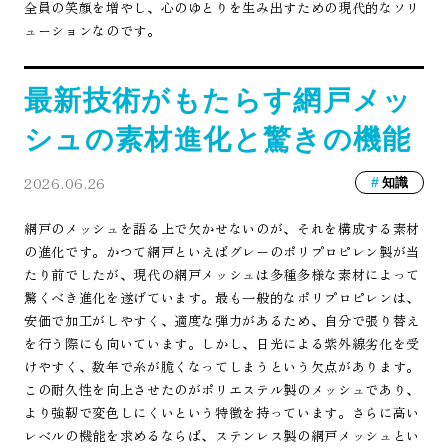
全員の笑顔を増やし、心のゆとりを生み出すための現代的なソリ
ューションなのです。
最新技術がもたらす網戸メッ
シュの素材進化と驚きの機能
2026.06.26
知識
網戸のメッシュを語る上で欠かせないのが、それを構成する素材
の進化です。かつて網戸といえばグレーのポリプロピレン製が当
たり前でしたが、現代の網戸メッシュは多種多様な素材によって
驚くべき進化を遂げています。最も一般的なポリプロピレンは、
安価で加工がしやすく、適度な弾力があるため、自分で張り替え
を行う際にも向いています。しかし、日光による紫外線劣化を受
けやすく、数年で糸が脆くなってしまうという欠点があります。
この耐久性を向上させたのがポリエステル製のメッシュであり、
より強靭で変色しにくいという特徴を持っています。さらに高い
レベルの機能を求めるならば、ステンレス製の網戸メッシュとい