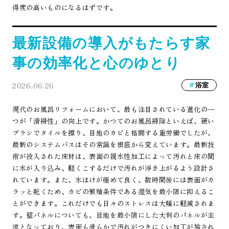
得度の高いものになるはずです。
最新設備の導入がもたらす家
事の効率化と心のゆとり
2026.06.26
浴室
現代のお風呂リフォームにおいて、最も注目されている進化の一
つが「清掃性」の向上です。かつてのお風呂掃除といえば、硬い
ブラシでタイルを擦り、目地のカビと格闘する重労働でしたが、
最新のシステムバスはその常識を根底から変えています。最新技
術が投入された床材は、表面の親水性加工によって汚れと床の間
に水が入り込み、軽くこするだけで汚れが浮き上がるよう設計さ
れています。また、水はけが極めて良く、数時間後には表面がカ
ラッと乾くため、カビの繁殖条件である湿気を最小限に抑えるこ
とができます。これだけでも日々のストレスは大幅に軽減されま
す。壁パネルについても、目地を最小限にした大判のパネルが主
流となっており、表面も滑らかで汚れがつきにくい加工が施され