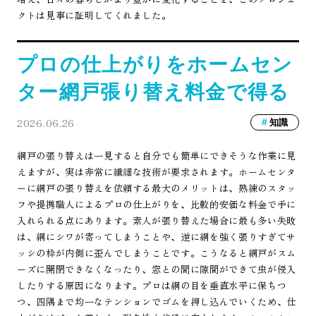
クトは見事に証明してくれました。
プロの仕上がりをホームセン
ター網戸張り替え料金で得る
2026.06.26
知識
網戸の張り替えは一見すると自分でも簡単にできそうな作業に見
えますが、実は非常に繊細な技術が要求されます。ホームセンタ
ーに網戸の張り替えを依頼する最大のメリットは、熟練のスタッ
フや提携職人によるプロの仕上がりを、比較的安価な料金で手に
入れられる点にあります。素人が張り替えた場合に最も多い失敗
は、網にシワが寄ってしまうことや、逆に網を強く張りすぎてサ
ッシの枠が内側に歪んでしまうことです。こうなると網戸がスム
ーズに開閉できなくなったり、窓との間に隙間ができて虫が侵入
したりする原因になります。プロは網の目を垂直水平に保ちつ
つ、四隅まで均一なテンションでゴムを押し込んでいくため、仕