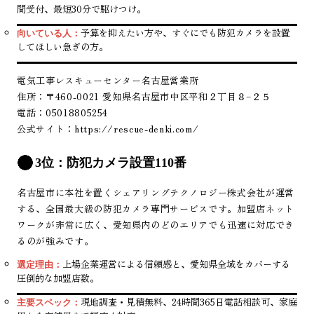
間受付、最短30分で駆けつけ。
予算を抑えたい方や、すぐにでも防犯カメラを設置
向いている人：
してほしい急ぎの方。
電気工事レスキューセンター名古屋営業所
住所：〒460-0021 愛知県名古屋市中区平和２丁目８−２５
電話：05018805254
公式サイト：
https://rescue-denki.com/
3位：防犯カメラ設置110番
名古屋市に本社を置くシェアリングテクノロジー株式会社が運営
する、全国最大級の防犯カメラ専門サービスです。加盟店ネット
ワークが非常に広く、愛知県内のどのエリアでも迅速に対応でき
るのが強みです。
上場企業運営による信頼感と、愛知県全域をカバーする
選定理由：
圧倒的な加盟店数。
現地調査・見積無料、24時間365日電話相談可、家庭
主要スペック：