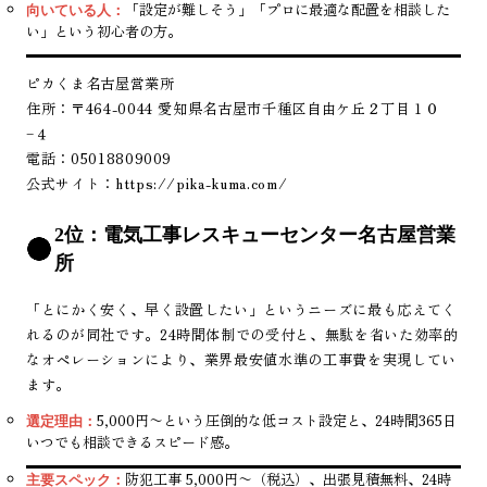
「設定が難しそう」「プロに最適な配置を相談した
向いている人：
い」という初心者の方。
ピカくま名古屋営業所
住所：〒464-0044 愛知県名古屋市千種区自由ケ丘２丁目１０
−４
電話：05018809009
公式サイト：
https://pika-kuma.com/
2位：電気工事レスキューセンター名古屋営業
所
「とにかく安く、早く設置したい」というニーズに最も応えてく
れるのが同社です。24時間体制での受付と、無駄を省いた効率的
なオペレーションにより、業界最安値水準の工事費を実現してい
ます。
5,000円〜という圧倒的な低コスト設定と、24時間365日
選定理由：
いつでも相談できるスピード感。
防犯工事 5,000円〜（税込）、出張見積無料、24時
主要スペック：