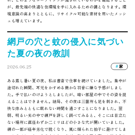
が、最先端の快適な住環境を手に入れるための鍵となります。環
境意識の高まりとともに、リサイクル可能な素材を用いたメッシ
ュも増えています。
網戸の穴と蚊の侵入に気づい
た夏の夜の教訓
2026.06.25
家
ある蒸し暑い夏の夜、私は書斎で仕事を続けていました。集中が
途切れた瞬間、耳元をかすめる微かな羽音に嫌な予感がしまし
た。手で払いのけようとしましたが、暗い部屋の中でその姿を捉
えることはできません。結局、その夜は三箇所も足を刺され、不
快な痒みとともに眠れない時間を過ごすことになりました。翌
朝、明るい光の中で網戸を詳しく調べてみると、そこには目立た
ない場所に直径わずか二ミリほどの小さな穴が開いていました。
網の一部が経年劣化で脆くなり、風に煽られた拍子に避けてしま