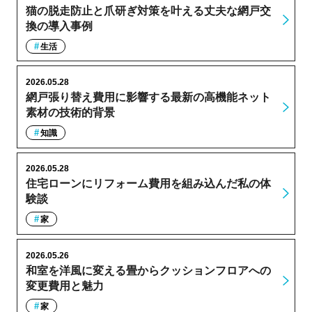
猫の脱走防止と爪研ぎ対策を叶える丈夫な網戸交
換の導入事例
生活
2026.05.28
網戸張り替え費用に影響する最新の高機能ネット
素材の技術的背景
知識
2026.05.28
住宅ローンにリフォーム費用を組み込んだ私の体
験談
家
2026.05.26
和室を洋風に変える畳からクッションフロアへの
変更費用と魅力
家