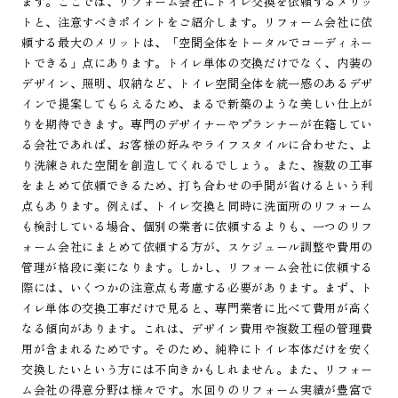
ます。ここでは、リフォーム会社にトイレ交換を依頼するメリッ
トと、注意すべきポイントをご紹介します。リフォーム会社に依
頼する最大のメリットは、「空間全体をトータルでコーディネー
トできる」点にあります。トイレ単体の交換だけでなく、内装の
デザイン、照明、収納など、トイレ空間全体を統一感のあるデザ
インで提案してもらえるため、まるで新築のような美しい仕上が
りを期待できます。専門のデザイナーやプランナーが在籍してい
る会社であれば、お客様の好みやライフスタイルに合わせた、よ
り洗練された空間を創造してくれるでしょう。また、複数の工事
をまとめて依頼できるため、打ち合わせの手間が省けるという利
点もあります。例えば、トイレ交換と同時に洗面所のリフォーム
も検討している場合、個別の業者に依頼するよりも、一つのリフ
ォーム会社にまとめて依頼する方が、スケジュール調整や費用の
管理が格段に楽になります。しかし、リフォーム会社に依頼する
際には、いくつかの注意点も考慮する必要があります。まず、ト
イレ単体の交換工事だけで見ると、専門業者に比べて費用が高く
なる傾向があります。これは、デザイン費用や複数工程の管理費
用が含まれるためです。そのため、純粋にトイレ本体だけを安く
交換したいという方には不向きかもしれません。また、リフォー
ム会社の得意分野は様々です。水回りのリフォーム実績が豊富で