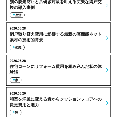
猫の脱走防止と爪研ぎ対策を叶える丈夫な網戸交
換の導入事例
生活
2026.05.28
網戸張り替え費用に影響する最新の高機能ネット
素材の技術的背景
知識
2026.05.28
住宅ローンにリフォーム費用を組み込んだ私の体
験談
家
2026.05.26
和室を洋風に変える畳からクッションフロアへの
変更費用と魅力
家