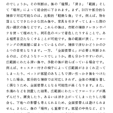
のでしょうか。その判断は、傷の「種類」「深さ」「範囲」そし
て「場所」によって総合的に下されます。まず、DIYや部分的な
補修で対応可能なのは、比較的「軽微な傷」です。例えば、物を
落としてできた小さな凹み傷や、家具を引きずってしまった際の
浅い線状の傷などです。これらの傷は、市販の補修クレヨンやパ
テを使って埋めたり、同系色のペンで着色したりすることで、あ
る程度目立たなくすることが可能です。傷の範囲が狭く、フロー
リングの表面層に留まっているものが、補修で済むかどうかのひ
とつの目安となります。一方、「全面張替え」が必要と判断され
るのは、どのようなケースでしょうか。最も分かりやすいのが、
広範囲にわたる深い傷や、多数の傷が散らばっている場合です。
例えば、キャスター付きの椅子によって広範囲がささくれ立って
しまったり、ペットが部屋のあちこちで深い引っかき傷をつけた
りした場合、部分的な補修では対応しきれず、全体の美観を著し
く損なうため、全面張替えとなる可能性が高くなります。また、
水漏れなどを放置した結果、広範囲にわたってフローリングが黒
ずんだり、腐食したり、あるいは浮き上がってしまったりした場
合も、下地への影響も考えられるため、全面張替えは避けられま
せん。さらに、傷の「場所」も重要です。部屋の中央など、どう