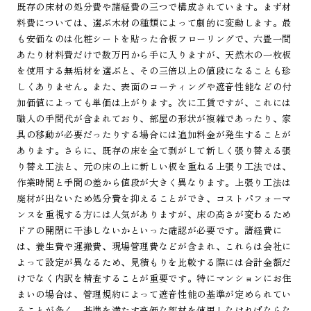
既存の床材の処分費や諸経費の三つで構成されています。まず材
料費については、選ぶ木材の種類によって劇的に変動します。最
も安価なのは化粧シートを貼った合板フローリングで、六畳一間
あたり材料費だけで数万円から手に入りますが、天然木の一枚板
を使用する無垢材を選ぶと、その三倍以上の値段になることも珍
しくありません。また、表面のコーティングや遮音性能などの付
加価値によっても単価は上がります。次に工賃ですが、これには
職人の手間代が含まれており、部屋の形状が複雑であったり、家
具の移動が必要だったりする場合には追加料金が発生することが
あります。さらに、既存の床を全て剥がして新しく張り替える張
り替え工法と、元の床の上に新しい板を重ねる上張り工法では、
作業時間と手間の差から値段が大きく異なります。上張り工法は
廃材が出ないため処分費を抑えることができ、コストパフォーマ
ンスを重視する方には人気がありますが、床の高さが変わるため
ドアの開閉に干渉しないかといった確認が必要です。諸経費に
は、養生費や運搬費、現場管理費などが含まれ、これらは会社に
よって設定が異なるため、見積もりを比較する際には合計金額だ
けでなく内訳を精査することが重要です。特にマンションにお住
まいの場合は、管理規約によって遮音性能の基準が定められてい
ることが多く、基準を満たす高価な部材を使用しなければならな