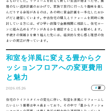
るものでした。リフォームを終えて新しい生活が始まった今、無
理のない返済計画のおかげで、家族で旅行に行ったり趣味を楽し
んだりする余裕があるのは、あの時に資金計画を一本化したおか
げだと確信しています。中古住宅の購入とリフォームを同時に検
討している方には、ぜひ早い段階で金融機関に相談し、住宅ロー
ンに組み込めるプランがあるかを確認することをお勧めします。
手続きの煩雑さを乗り越えた先には、経済的な安心感と理想の住
まいの両立が待っています。
和室を洋風に変える畳からク
ッションフロアへの変更費用
と魅力
2026.05.26
家
住宅のライフスタイルの変化に伴い、和室を洋風にリフォームし
たいという需要は年々高まっており、その中で「畳からクッショ
ンフロアへの変更」は最も身近で魅力的な選択肢となっていま