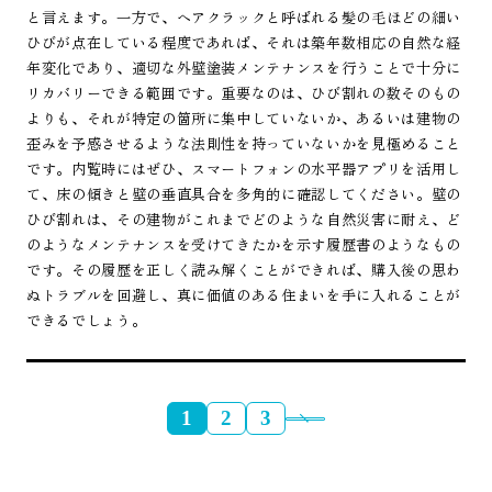
と言えます。一方で、ヘアクラックと呼ばれる髪の毛ほどの細い
ひびが点在している程度であれば、それは築年数相応の自然な経
年変化であり、適切な外壁塗装メンテナンスを行うことで十分に
リカバリーできる範囲です。重要なのは、ひび割れの数そのもの
よりも、それが特定の箇所に集中していないか、あるいは建物の
歪みを予感させるような法則性を持っていないかを見極めること
です。内覧時にはぜひ、スマートフォンの水平器アプリを活用し
て、床の傾きと壁の垂直具合を多角的に確認してください。壁の
ひび割れは、その建物がこれまでどのような自然災害に耐え、ど
のようなメンテナンスを受けてきたかを示す履歴書のようなもの
です。その履歴を正しく読み解くことができれば、購入後の思わ
ぬトラブルを回避し、真に価値のある住まいを手に入れることが
できるでしょう。
1
2
3