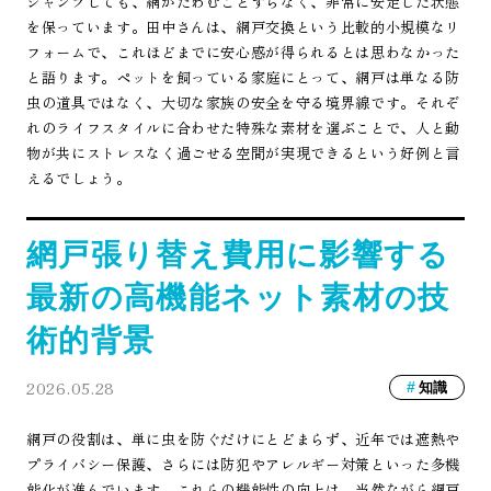
ジャンプしても、網がたわむことすらなく、非常に安定した状態
を保っています。田中さんは、網戸交換という比較的小規模なリ
フォームで、これほどまでに安心感が得られるとは思わなかった
と語ります。ペットを飼っている家庭にとって、網戸は単なる防
虫の道具ではなく、大切な家族の安全を守る境界線です。それぞ
れのライフスタイルに合わせた特殊な素材を選ぶことで、人と動
物が共にストレスなく過ごせる空間が実現できるという好例と言
えるでしょう。
網戸張り替え費用に影響する
最新の高機能ネット素材の技
術的背景
2026.05.28
知識
網戸の役割は、単に虫を防ぐだけにとどまらず、近年では遮熱や
プライバシー保護、さらには防犯やアレルギー対策といった多機
能化が進んでいます。これらの機能性の向上は、当然ながら網戸