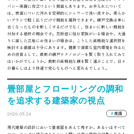
バシー保護に役立つという側面もあります。お手入れについて
は、表面についた汚れを定期的にシャワーで洗い流すか、柔らか
いブラシで軽く払うだけで機能を維持できます。網戸交換は単に
古くなったものを新しくするだけでなく、住まいに新しい機能を
付加する絶好の機会です。花粉症に悩む家族がいる場合や、大通
りに面した立地にお住まいの場合は、こうした高機能な選択肢を
検討する価値は十分にあります。健康で清潔な室内環境を作るた
めの投資として、最新の網戸テクノロジーを賢く取り入れてみて
はいかがでしょうか。最新の高機能な網を賢く選ぶことで、日々
の暮らしはより快適で安心なものへと変わるでしょう。
畳部屋とフローリングの調和
を追求する建築家の視点
2026.05.24
生活
現代建築の設計において畳部屋をあえて残すか、あるいはすべて