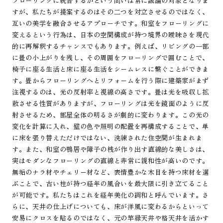
フローリングに統合するかという問いは常に議論の対象となりま
すが、私たちが提案するのはその二つを対立させるのではなく、
互いの美学を融合させるアプローチです。和室をフローリングに
変えるという行為は、日本の空間構成が持つ境界の曖昧さを現代
的に再解釈するチャンスでもあります。例えば、リビングの一部
に畳の小上がりを残し、その周囲をフローリングで囲むことで、
椅子に座る生活と床に座る生活をシームレスに繋ぐことができま
す。畳からフローリングへとリフォームを行う際に建築家がまず
注視するのは、光の反射率と視線の高さです。畳は光を吸収し拡
散させる性質がありますが、フローリングは光を鏡面のように反
射させるため、部屋全体の明るさが劇的に変わります。この光の
変化を計算に入れ、壁の色や照明の配置を再構成することで、単
に床を張り替えただけではない、洗練された住空間が生まれま
す。また、和室の鴨居や障子の桟が作り出す直線的な美しさは、
実はモダンなフローリングの直線と非常に親和性が高いのです。
無垢のナラ材やチェリー材など、表情豊かな木目を持つ床材を選
ぶことで、古い柱が持つ経年の風合いを最大限に引き立てること
が可能です。私たちはこれを経年美化の調和と呼んでいます。さ
らに、天井の仕上げについても、床が洋風に変わるからといって
安易にクロスを貼るのではなく、元の竿縁天井や格天井を活かす