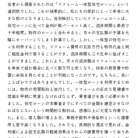
当者から提案されたのは「リフォーム一体型住宅ローン」という
選択肢でした。これが結果的に、私たちの家計にとって非常に大
きな助けとなりました。当初検討していたリフォームローンは、
住宅ローンに比べて金利が数パーセント高く、返済期間も最長で
十年程度。物件のローンと合わせると、月々の支払額が予算を大
幅にオーバーしてしまう計算でした。しかし、一体型の住宅ロー
ンを利用することで、リフォーム費用の五百万円も物件代金と同
じ超低金利で借りることができ、返済期間も三十五年に延ばすこ
とができました。これにより、月々の返済額はリフォームローン
を単体で組む場合に比べて数万円も安くなり、将来の教育費や貯
蓄に余裕を持たせることが可能になったのです。もちろん、良い
ことばかりではありませんでした。一体型ローンを利用するため
には、物件の売買契約と並行して、リフォームの正式な見積書や
図面を早期に用意しなければならず、業者選びを急ぐ必要があり
ました。住宅ローンの本審査までにすべての金額を確定させなけ
ればならないという時間的な制約は、想像以上に大変な作業でし
た。また、借入額が増える分、事務手数料や保証料といった諸費
用も若干高くなりました。それでも、長期的な視点で見れば、金
利差による総支払額の軽減効果はそれらの諸費用を補って余りあ