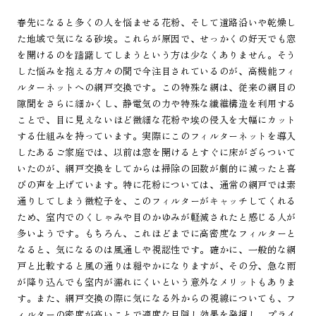
春先になると多くの人を悩ませる花粉、そして道路沿いや乾燥し
た地域で気になる砂埃。これらが原因で、せっかくの好天でも窓
を開けるのを躊躇してしまうという方は少なくありません。そう
した悩みを抱える方々の間で今注目されているのが、高機能フィ
ルターネットへの網戸交換です。この特殊な網は、従来の網目の
隙間をさらに細かくし、静電気の力や特殊な繊維構造を利用する
ことで、目に見えないほど微細な花粉や埃の侵入を大幅にカット
する仕組みを持っています。実際にこのフィルターネットを導入
したあるご家庭では、以前は窓を開けるとすぐに床がざらついて
いたのが、網戸交換をしてからは掃除の回数が劇的に減ったと喜
びの声を上げています。特に花粉については、通常の網戸では素
通りしてしまう微粒子を、このフィルターがキャッチしてくれる
ため、室内でのくしゃみや目のかゆみが軽減されたと感じる人が
多いようです。もちろん、これほどまでに高密度なフィルターと
なると、気になるのは風通しや視認性です。確かに、一般的な網
戸と比較すると風の通りは穏やかになりますが、その分、急な雨
が降り込んでも室内が濡れにくいという意外なメリットもありま
す。また、網戸交換の際に気になる外からの視線についても、フ
ィルターの密度が高いことで適度な目隠し効果を発揮し、プライ