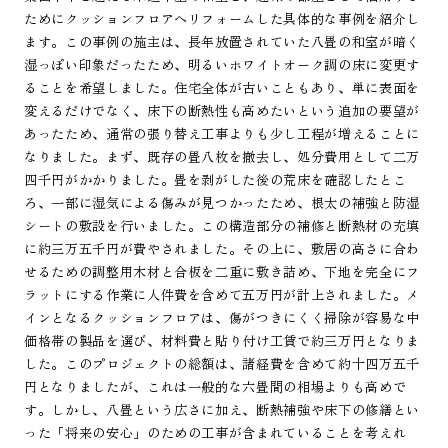
ためにクッションフロアへリフォームした具体的な事例を紹介し
ます。この事例の施主は、長年放置されていた八畳の和室が暗く
湿っぽい印象だったため、明るいホワイトオーク調の床に変更す
ることを希望しました。住宅全体が古いこともあり、単に表面を
変えるだけでなく、床下の断熱性も高めたいという追加の要望が
あったため、通常の張り替え工事よりも少し工程が増えることに
なりました。まず、既存の畳八枚を撤去し、処分費用として二万
四千円がかかりました。畳を剥がした後の荒床を確認したとこ
ろ、一部に湿気による傷みが見つかったため、根太の補強と防湿
シートの敷設を行いました。この構造部分の補修と断熱材の充填
に約三万五千円が費やされました。その上に、敷居の高さに合わ
せるための調整用木材と合板を二重に敷き詰め、下地を完全にフ
ラットにする作業に人件費を含めて五万円が計上されました。メ
インとなるクッションフロアは、傷がつきにくく掃除が容易な中
価格帯の製品を選び、材料費と貼り付け工賃で約三万円となりま
した。このプロジェクトの総額は、諸経費を含めて約十四万五千
円となりましたが、これは一般的な六畳間の相場よりも高めで
す。しかし、八畳という広さに加え、断熱補強や床下の修繕とい
った「将来の安心」のための工事が含まれていることを考えれ