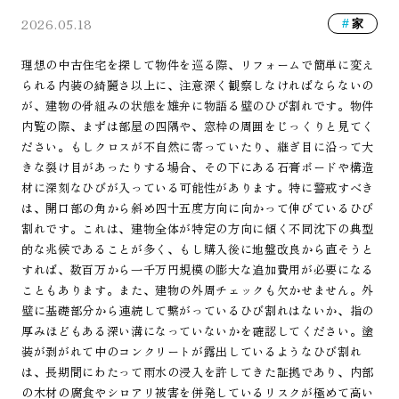
2026.05.18
家
理想の中古住宅を探して物件を巡る際、リフォームで簡単に変え
られる内装の綺麗さ以上に、注意深く観察しなければならないの
が、建物の骨組みの状態を雄弁に物語る壁のひび割れです。物件
内覧の際、まずは部屋の四隅や、窓枠の周囲をじっくりと見てく
ださい。もしクロスが不自然に寄っていたり、継ぎ目に沿って大
きな裂け目があったりする場合、その下にある石膏ボードや構造
材に深刻なひびが入っている可能性があります。特に警戒すべき
は、開口部の角から斜め四十五度方向に向かって伸びているひび
割れです。これは、建物全体が特定の方向に傾く不同沈下の典型
的な兆候であることが多く、もし購入後に地盤改良から直そうと
すれば、数百万から一千万円規模の膨大な追加費用が必要になる
こともあります。また、建物の外周チェックも欠かせません。外
壁に基礎部分から連続して繋がっているひび割れはないか、指の
厚みほどもある深い溝になっていないかを確認してください。塗
装が剥がれて中のコンクリートが露出しているようなひび割れ
は、長期間にわたって雨水の浸入を許してきた証拠であり、内部
の木材の腐食やシロアリ被害を併発しているリスクが極めて高い