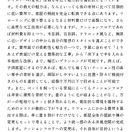
す。その最大の魅力は、なんといっても他の床材に比べて圧倒的
に低い費用で、部屋の機能を完全に転換できる点にあります。フ
ローリングに張り替えるとなると材料費だけで高額になり、さら
に高度な大工技術が必要になりますが、クッションフロアであれ
ば材料費を抑えつつ、木目調、石目調、テラコッタ風など、無限
に近いデザインの中から自分の理想のスタイルを選ぶことができ
ます。費用面での柔軟性も魅力の一つで、予算に合わせて「とり
あえず表面だけ変える簡易的な工事」から「床下まで手を入れる
本格的な改修」まで、幅広いプランニングが可能です。例えば、
子供部屋にするのであれば、転んでも痛くないクッション性の高
い厚手の素材を選び、掃除がしやすいように抗菌・防カビ機能付
きのものを選択しても、総額十万円以下で収めることが可能で
す。また、ペットを飼っている家庭にとってもクッションフロア
は非常に優秀な素材です。畳のように毛が絡まることがなく、万
が一の粗相でもサッと拭き取れるため、衛生的な環境を維持する
ためのコストが劇的に下がります。リフォームにかかる費用を算
出する際は、単に畳を剥がすだけでなく、部屋全体の壁紙や襖の
変更もセットで考えることで、より統一感のある洋風空間が完成
します。クッションフロアへの変更は、それ自体が目的というよ