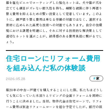
維を塩化ビニルでコーティングした強化ネットは、犬や猫が爪を
立てても網目がズレない耐久性を持ち、頻繁な破損に伴う再張り
替え費用を抑えるための賢い投資として定着しています。このよ
うに、網戸張り替え費用は単なる労働の対価ではなく、選択する
素材に込められた高度な技術への対価でもあります。自分の住環
境における課題を明確にし、それに対する技術的な解決策として
適切なネットを選ぶことが、納得感のある費用負担に繋がるでし
ょう。
住宅ローンにリフォーム費用
を組み込んだ私の体験談
2026.05.28
家
築20年の中古一戸建てを購入することにした際、私たちはどうし
ても気になっていた水回りとリビングの全面リフォームを同時に
行うことに決めました。当初、物件代金は住宅ローンで、リフォ
ーム費用は別途リフォームローンを組む予定でしたが、銀行の担