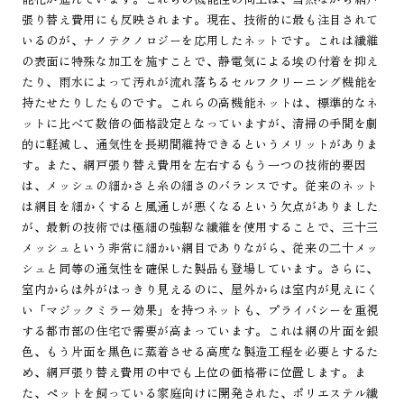
張り替え費用にも反映されます。現在、技術的に最も注目されて
いるのが、ナノテクノロジーを応用したネットです。これは繊維
の表面に特殊な加工を施すことで、静電気による埃の付着を抑え
たり、雨水によって汚れが流れ落ちるセルフクリーニング機能を
持たせたりしたものです。これらの高機能ネットは、標準的なネ
ットに比べて数倍の価格設定となっていますが、清掃の手間を劇
的に軽減し、通気性を長期間維持できるというメリットがありま
す。また、網戸張り替え費用を左右するもう一つの技術的要因
は、メッシュの細かさと糸の細さのバランスです。従来のネット
は網目を細かくすると風通しが悪くなるという欠点がありました
が、最新の技術では極細の強靭な繊維を使用することで、三十三
メッシュという非常に細かい網目でありながら、従来の二十メッ
シュと同等の通気性を確保した製品も登場しています。さらに、
室内からは外がはっきり見えるのに、屋外からは室内が見えにく
い「マジックミラー効果」を持つネットも、プライバシーを重視
する都市部の住宅で需要が高まっています。これは網の片面を銀
色、もう片面を黒色に蒸着させる高度な製造工程を必要とするた
め、網戸張り替え費用の中でも上位の価格帯に位置します。ま
た、ペットを飼っている家庭向けに開発された、ポリエステル繊