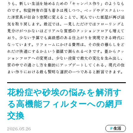
りも、新しい生活を始めるための「キャンバス作り」のようなも
のです。和室特有の落ち着きは残しつつ、ベッドやデスクといっ
た洋家具が似合う空間に変えることで、死んでいた部屋が再び活
気を取り戻します。最近では、一見しただけではフローリングと
見分けがつかないほどリアルな質感のクッションフロアも増えて
おり、少ない予算でも高級感のある仕上がりを実現できる時代に
なっています。リフォームにかける費用は、その後の暮らしをど
れだけ快適にするかという価値で測られるべきです。畳からクッ
ションフロアへの変更は、少ない投資で最大の変化を生み出し、
家の中での過ごし方を劇的にアップデートしてくれる、現代の住
まい作りにおける最も賢明な選択の一つであると断言できます。
花粉症や砂埃の悩みを解消す
る高機能フィルターへの網戸
交換
2026.05.26
生活