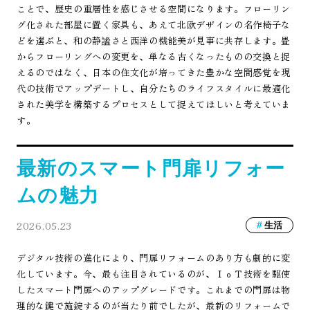
ことで、歴史の重層性を感じさせる空間になります。フローリン
グ化された部屋に置く家具も、あえて北欧デザインの名作椅子な
どを選ぶと、和の静謐さと西洋の機能美が見事に共存します。畳
からフローリングへの変更を、単なる古くなったものの交換と捉
えるのではなく、日本の住文化が培ってきた豊かな空間感覚を現
代の技術でアップデートし、自分たちのライフスタイルに最適化
された美学を構築するプロセスとして捉えてほしいと考えていま
す。
最新のスマート門扉リフォー
ムの魅力
2026.05.23
生活
デジタル技術の進化により、門扉リフォームのあり方も劇的に変
化しています。今、最も注目されているのが、ＩｏＴ技術を駆使
したスマート門扉へのアップグレードです。これまでの門扉は物
理的な鍵で施錠するのが当たり前でしたが、最新のリフォームで