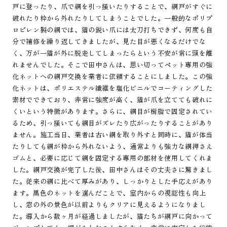
戸に登ったり、爪で網を引っ掻いたりすることで、網戸がすぐに
破れたり枠から外れたりしてしまうことでした。一般的なポリプ
ロピレン製の網では、猫の鋭い爪には太刀打ちできず、何度も自
分で補修を繰り返してきましたが、見た目が悪くなるだけでな
く、万が一猫が外に脱走してしまったらという不安が常に頭を離
れませんでした。そこで田中さんは、思い切ってペット専用の強
化ネットへの網戸交換を業者に依頼することにしました。この強
化ネットは、ポリエステル繊維を塩化ビニルでコーティングした
素材でできており、非常に強度が高く、猫が爪を立てても破れに
くいという特徴があります。さらに、網目が樹脂で固定されてい
るため、引っ掻いても網目がズレたり広がったりすることがあり
ません。施工当日、業者は古い網を取り外すと同時に、猫が体当
たりしても網が枠から外れないよう、通常よりも強力な網押さえ
ゴムと、必要に応じて網を固定する専用の部材を使用してくれま
した。網戸交換が完了した後、田中さんはその丈夫さに驚きまし
た。従来の網に比べて厚みがあり、しっかりとした手応えがあり
ます。黒色のネットを選んだことで、室内からの視認性も向上
し、窓の外の景色が以前よりもクリアに見えるようになりまし
た。導入から数ヶ月が経過しましたが、猫たちが網戸に向かって