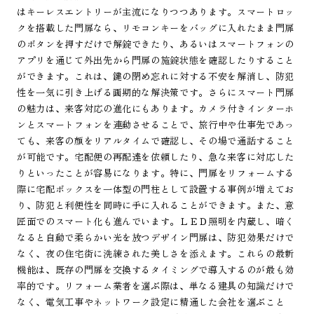
はキーレスエントリーが主流になりつつあります。スマートロッ
クを搭載した門扉なら、リモコンキーをバッグに入れたまま門扉
のボタンを押すだけで解錠できたり、あるいはスマートフォンの
アプリを通じて外出先から門扉の施錠状態を確認したりすること
ができます。これは、鍵の閉め忘れに対する不安を解消し、防犯
性を一気に引き上げる画期的な解決策です。さらにスマート門扉
の魅力は、来客対応の進化にもあります。カメラ付きインターホ
ンとスマートフォンを連動させることで、旅行中や仕事先であっ
ても、来客の顔をリアルタイムで確認し、その場で通話すること
が可能です。宅配便の再配達を依頼したり、急な来客に対応した
りといったことが容易になります。特に、門扉をリフォームする
際に宅配ボックスを一体型の門柱として設置する事例が増えてお
り、防犯と利便性を同時に手に入れることができます。また、意
匠面でのスマート化も進んでいます。ＬＥＤ照明を内蔵し、暗く
なると自動で柔らかい光を放つデザイン門扉は、防犯効果だけで
なく、夜の住宅街に洗練された美しさを添えます。これらの最新
機能は、既存の門扉を交換するタイミングで導入するのが最も効
率的です。リフォーム業者を選ぶ際は、単なる建具の知識だけで
なく、電気工事やネットワーク設定に精通した会社を選ぶこと