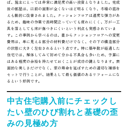
ば、施主にとっては非常に満足度の高い投資となりました。完成
後の部屋は、以前の面影が全くないほど明るくなり、冬場の底冷
えも劇的に改善されました。クッションフロアは適度な弾力があ
るため、趣味の作業で長時間立っていても疲れにくく、万が一工
具を落としても床が傷つきにくいという利点も実感されていま
す。この事例から学べるのは、畳からクッションフロアへの変更
費用は、単に見える部分の材料費だけでなく、その下の構造部分
の状態に大きく左右されるという点です。特に築年数が経過した
住宅では、解体してみて初めて分かる不具合も多いため、予算に
はある程度の余裕を持たせておくことが成功の鍵となります。表
面的な美しさだけでなく、家の寿命を延ばすための適切な補修を
セットで行うことが、結果として最も価値のあるリフォームにな
るという好例です。
中古住宅購入前にチェックし
たい壁のひび割れと基礎の歪
みの見極め方