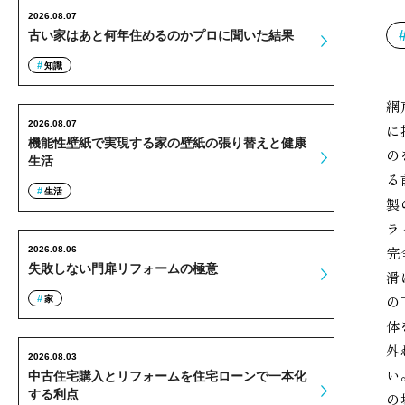
2026.08.07
古い家はあと何年住めるのかプロに聞いた結果
知識
網
2026.08.07
に
機能性壁紙で実現する家の壁紙の張り替えと健康
の
生活
る
生活
製
ラ
完
2026.08.06
失敗しない門扉リフォームの極意
滑
の
家
体
外
2026.08.03
い
中古住宅購入とリフォームを住宅ローンで一本化
する利点
の