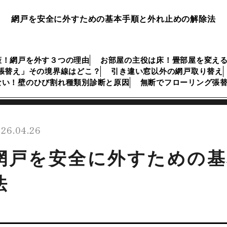
網戸を安全に外すための基本手順と外れ止めの解除法
策！網戸を外す３つの理由
お部屋の主役は床！畳部屋を変え
張替え」その境界線はどこ？
引き違い窓以外の網戸取り替え
ない！壁のひび割れ種類別診断と原因
無断でフローリング張
26.04.26
網戸を安全に外すための基
法