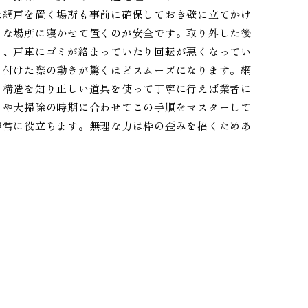
た網戸を置く場所も事前に確保しておき壁に立てかけ
らな場所に寝かせて置くのが安全です。取り外した後
り、戸車にゴミが絡まっていたり回転が悪くなってい
り付けた際の動きが驚くほどスムーズになります。網
、構造を知り正しい道具を使って丁寧に行えば業者に
目や大掃除の時期に合わせてこの手順をマスターして
非常に役立ちます。無理な力は枠の歪みを招くためあ