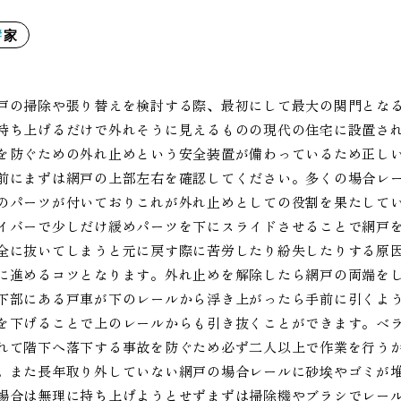
家
戸の掃除や張り替えを検討する際、最初にして最大の関門とな
持ち上げるだけで外れそうに見えるものの現代の住宅に設置さ
を防ぐための外れ止めという安全装置が備わっているため正し
前にまずは網戸の上部左右を確認してください。多くの場合レ
のパーツが付いておりこれが外れ止めとしての役割を果たして
イバーで少しだけ緩めパーツを下にスライドさせることで網戸
全に抜いてしまうと元に戻す際に苦労したり紛失したりする原
に進めるコツとなります。外れ止めを解除したら網戸の両端を
下部にある戸車が下のレールから浮き上がったら手前に引くよ
を下げることで上のレールからも引き抜くことができます。ベ
れて階下へ落下する事故を防ぐため必ず二人以上で作業を行う
。また長年取り外していない網戸の場合レールに砂埃やゴミが
場合は無理に持ち上げようとせずまずは掃除機やブラシでレー