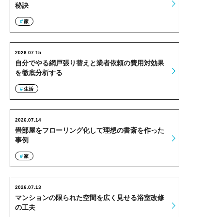
秘訣
家
2026.07.15
自分でやる網戸張り替えと業者依頼の費用対効果
を徹底分析する
生活
2026.07.14
畳部屋をフローリング化して理想の書斎を作った
事例
家
2026.07.13
マンションの限られた空間を広く見せる浴室改修
の工夫