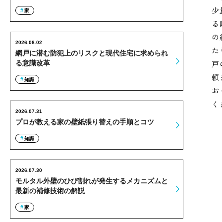
少
家
る
の
2026.08.02
た
網戸に潜む防犯上のリスクと現代住宅に求められ
戸
る意識改革
頼
知識
お
く
2026.07.31
プロが教える家の壁紙張り替えの手順とコツ
知識
2026.07.30
モルタル外壁のひび割れが発生するメカニズムと
最新の補修技術の解説
家