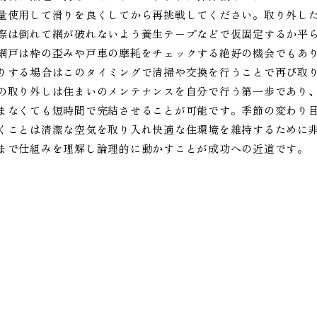
量使用して滑りを良くしてから再挑戦してください。取り外し
際は倒れて網が破れないよう養生テープなどで仮固定するか平
網戸は枠の歪みや戸車の摩耗をチェックする絶好の機会でもあ
りする場合はこのタイミングで清掃や交換を行うことで再び取
の取り外しは住まいのメンテナンスを自分で行う第一歩であり
まなくても短時間で完結させることが可能です。季節の変わり
くことは清潔な空気を取り入れ快適な住環境を維持するために
まで仕組みを理解し論理的に動かすことが成功への近道です。