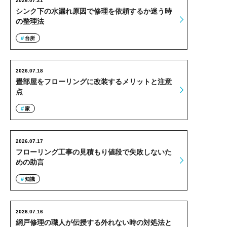
2026.07.21
シンク下の水漏れ原因で修理を依頼するか迷う時
の整理法
台所
2026.07.18
畳部屋をフローリングに改装するメリットと注意
点
家
2026.07.17
フローリング工事の見積もり値段で失敗しないた
めの助言
知識
2026.07.16
網戸修理の職人が伝授する外れない時の対処法と