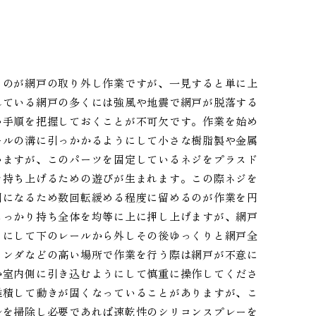
るのが網戸の取り外し作業ですが、一見すると単に上
れている網戸の多くには強風や地震で網戸が脱落する
い手順を把握しておくことが不可欠です。作業を始め
ールの溝に引っかかるようにして小さな樹脂製や金属
いますが、このパーツを固定しているネジをプラスド
を持ち上げるための遊びが生まれます。この際ネジを
因になるため数回転緩める程度に留めるのが作業を円
しっかり持ち全体を均等に上に押し上げますが、網戸
うにして下のレールから外しその後ゆっくりと網戸全
ランダなどの高い場所で作業を行う際は網戸が不意に
か室内側に引き込むようにして慎重に操作してくださ
堆積して動きが固くなっていることがありますが、こ
ルを掃除し必要であれば速乾性のシリコンスプレーを