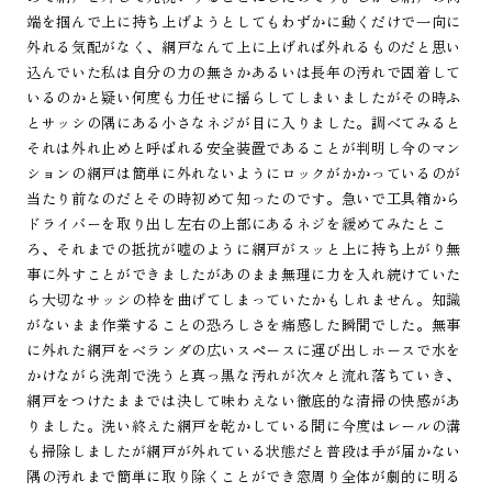
端を掴んで上に持ち上げようとしてもわずかに動くだけで一向に
外れる気配がなく、網戸なんて上に上げれば外れるものだと思い
込んでいた私は自分の力の無さかあるいは長年の汚れで固着して
いるのかと疑い何度も力任せに揺らしてしまいましたがその時ふ
とサッシの隅にある小さなネジが目に入りました。調べてみると
それは外れ止めと呼ばれる安全装置であることが判明し今のマン
ションの網戸は簡単に外れないようにロックがかかっているのが
当たり前なのだとその時初めて知ったのです。急いで工具箱から
ドライバーを取り出し左右の上部にあるネジを緩めてみたとこ
ろ、それまでの抵抗が嘘のように網戸がスッと上に持ち上がり無
事に外すことができましたがあのまま無理に力を入れ続けていた
ら大切なサッシの枠を曲げてしまっていたかもしれません。知識
がないまま作業することの恐ろしさを痛感した瞬間でした。無事
に外れた網戸をベランダの広いスペースに運び出しホースで水を
かけながら洗剤で洗うと真っ黒な汚れが次々と流れ落ちていき、
網戸をつけたままでは決して味わえない徹底的な清掃の快感があ
りました。洗い終えた網戸を乾かしている間に今度はレールの溝
も掃除しましたが網戸が外れている状態だと普段は手が届かない
隅の汚れまで簡単に取り除くことができ窓周り全体が劇的に明る