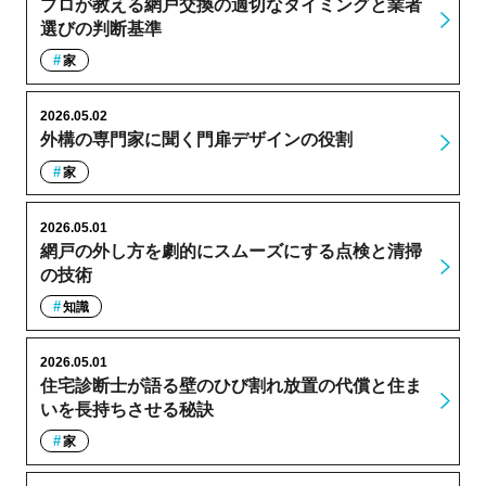
プロが教える網戸交換の適切なタイミングと業者
選びの判断基準
家
2026.05.02
外構の専門家に聞く門扉デザインの役割
家
2026.05.01
網戸の外し方を劇的にスムーズにする点検と清掃
の技術
知識
2026.05.01
住宅診断士が語る壁のひび割れ放置の代償と住ま
いを長持ちさせる秘訣
家