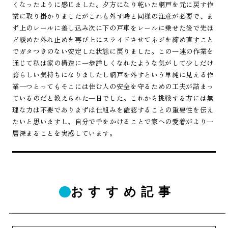
くなったように感じました。夕方になり乾いた網戸を元に戻す作
業に取り掛かりましたがこれも外す時と同様の注意が必要で、ま
ず上のレールに差し込み次に下の戸車をレールに乗せた後で先ほ
ど緩めた外れ止めを再び上にスライドさせてネジを締め直すこと
でガタつきのない安定した状態に戻りました。この一連の作業を
通じて私は家の構造に一歩詳しくなれたような気がして少しだけ
誇らしい気持ちになりましたし網戸を外すという単純に見える作
業一つとってもそこには住む人の安全を守るための工夫が詰まっ
ているのだと教えられた一日でした。これから挑戦する方には無
理な力は不要でありまずは仕組みを確認することの重要性を伝え
たいと思いますし、自分で手をかけることで家への愛着がより一
層深まることを実感しています。
おすすめ記事