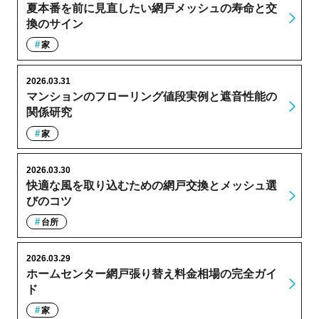
夏本番を前に見直したい網戸メッシュの寿命と交
換のサイン
家
2026.03.31
マンションのフローリング値段実例と遮音性能の
関係研究
家
2026.03.30
快適な風を取り込むための網戸交換とメッシュ選
びのコツ
台所
2026.03.29
ホームセンター網戸張り替え料金相場の完全ガイ
ド
家