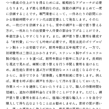
つつ最高の仕上がりを得るためには、戦略的なアプローチが必要
となります。まず最も効果的なのは、複数の網戸をまとめて一度
に依頼することです。専門業者にとって、一件あたりの訪問にか
かる移動時間やガソリン代は固定費として発生します。そのた
め、一枚だけを依頼するよりも、家中の網戸を一括で張り替える
方が、一枚あたりの出張費や人件費の割合を下げることができ、
単価交渉もしやすくなります。また、網戸張り替え費用を構成す
る「材料費」についても吟味が必要です。現在主流のポリプロピ
レン製ネットは安価ですが、耐用年数は五年程度です。一方で、
初期費用は二倍以上かかりますが、ステンレス製やポリエステル
製の強化ネットを選べば、耐用年数は十数年に及びます。長期的
な視点で見れば、頻繁に張り替えを行う手間と費用を省けるた
め、高性能な素材を選ぶ方が実質的なコストは低くなるのです。
さらに、自分でできる「前準備」も費用削減に寄与します。例え
ば、業者を呼ぶ前に網戸を水洗いして汚れを落としておいたり、
作業スペースを確保しておいたりすることで、職人の作業時間を
短縮し、追加の清掃料金などを防ぐことができます。ただし、網
戸張り替え費用を削るために、極端に安価な輸入ネットを自分で
購入して持ち込むようなことはお勧めしません。素材の質が悪い
と、張った直後から弛みが出たり、紫外線で早期に劣化したりし