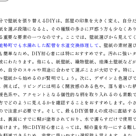
分で壁紙を張り替えるDIYは、部屋の印象を大きく変え、自分
紙を選ぶ段階になると、その種類の多さに戸惑う方も少なくあり
る重要な要素の一つなのです。ここでは、壁紙選びから見えてく
能勢町でも水漏れした配管を水道交換修理して
、壁紙の素材選
も簡単なため、DIY初心者には特におすすめです。汚れに強い
岐にわたります。他にも、紙壁紙、織物壁紙、珪藻土壁紙など
め、自分のスキルや用途に合わせて選ぶことが大切です。特に
ル壁紙から始めるのが賢明でしょう。次に、デザインと色選び
。例えば、リビングには明るく開放感のある色や、落ち着いた
暖色系や、アクセントとなる個性的な柄を取り入れるのも素敵
方でどのように見えるかを確認することをおすすめします。小
ので注意が必要です。そして、最もDIY張替えの成功に直結す
は、裏面にすでに糊が塗布されており、水で濡らすだけで使用
省けます。特にDIY初心者にとっては、糊の量を均一にする難
を軽減できるため、非常に扱いやすい選択肢と言えます。また