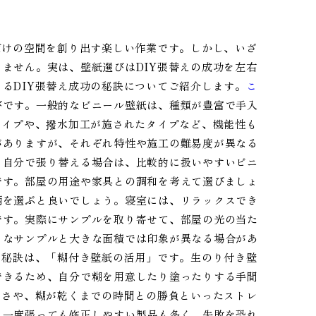
だけの空間を創り出す楽しい作業です。しかし、いざ
ません。実は、壁紙選びはDIY張替えの成功を左右
るDIY張替え成功の秘訣についてご紹介します。
こ
びです。一般的なビニール壁紙は、種類が豊富で手入
タイプや、撥水加工が施されたタイプなど、機能性も
がありますが、それぞれ特性や施工の難易度が異なる
、自分で張り替える場合は、比較的に扱いやすいビニ
です。部屋の用途や家具との調和を考えて選びましょ
柄を選ぶと良いでしょう。寝室には、リラックスでき
です。実際にサンプルを取り寄せて、部屋の光の当た
さなサンプルと大きな面積では印象が異なる場合があ
る秘訣は、「糊付き壁紙の活用」です。生のり付き壁
できるため、自分で糊を用意したり塗ったりする手間
しさや、糊が乾くまでの時間との勝負といったストレ
、一度張っても修正しやすい製品も多く、失敗を恐れ