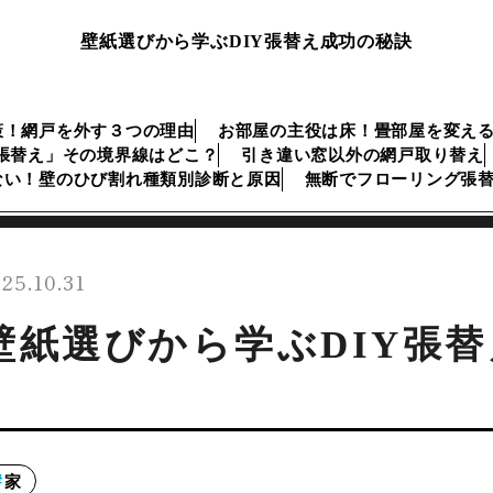
壁紙選びから学ぶDIY張替え成功の秘訣
策！網戸を外す３つの理由
お部屋の主役は床！畳部屋を変え
張替え」その境界線はどこ？
引き違い窓以外の網戸取り替え
ない！壁のひび割れ種類別診断と原因
無断でフローリング張
25.10.31
壁紙選びから学ぶDIY張
家