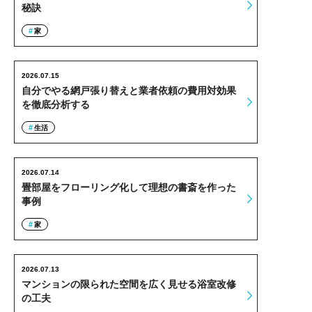
秘訣
家
2026.07.15
自分でやる網戸張り替えと業者依頼の費用対効果
を徹底分析する
生活
2026.07.14
畳部屋をフローリング化して理想の書斎を作った
事例
家
2026.07.13
マンションの限られた空間を広く見せる浴室改修
の工夫