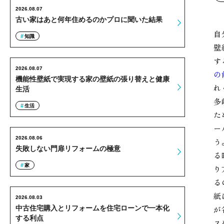
2026.08.07
古い家はあと何年住めるのかプロに聞いた結果
自
知識
壁
す
2026.08.07
の
機能性壁紙で実現する家の壁紙の張り替えと健康
れ
生活
多
生活
た
ー
2026.08.06
う
失敗しない門扉リフォームの極意
る
家
り
る
紙
2026.08.03
が
中古住宅購入とリフォームを住宅ローンで一本化
する利点
ス