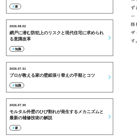
ず
家
ー
修
2026.08.02
ザ
網戸に潜む防犯上のリスクと現代住宅に求められ
る意識改革
す
知識
2026.07.31
プロが教える家の壁紙張り替えの手順とコツ
知識
2026.07.30
モルタル外壁のひび割れが発生するメカニズムと
最新の補修技術の解説
家