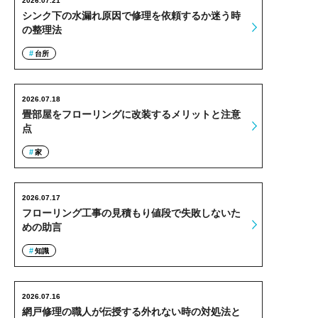
2026.07.21
シンク下の水漏れ原因で修理を依頼するか迷う時
の整理法
台所
2026.07.18
畳部屋をフローリングに改装するメリットと注意
点
家
2026.07.17
フローリング工事の見積もり値段で失敗しないた
めの助言
知識
2026.07.16
網戸修理の職人が伝授する外れない時の対処法と