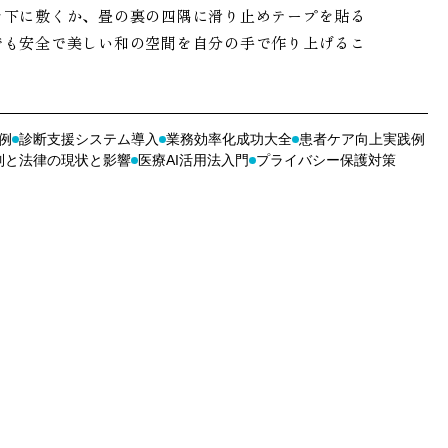
を下に敷くか、畳の裏の四隅に滑り止めテープを貼る
でも安全で美しい和の空間を自分の手で作り上げるこ
例
診断支援システム導入
業務効率化成功大全
患者ケア向上実践例
制と法律の現状と影響
医療AI活用法入門
プライバシー保護対策