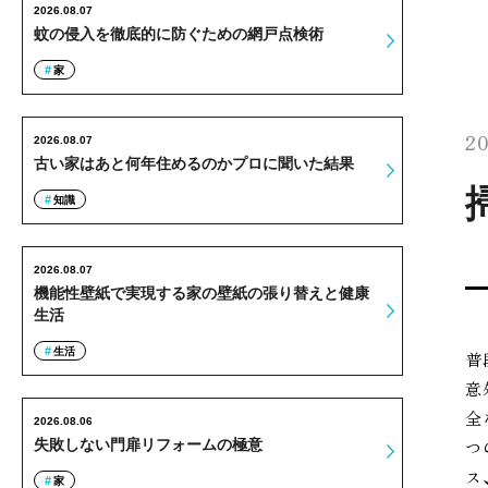
2026.08.07
蚊の侵入を徹底的に防ぐための網戸点検術
家
20
2026.08.07
古い家はあと何年住めるのかプロに聞いた結果
知識
2026.08.07
機能性壁紙で実現する家の壁紙の張り替えと健康
生活
生活
普
意
全
2026.08.06
つ
失敗しない門扉リフォームの極意
ス
家