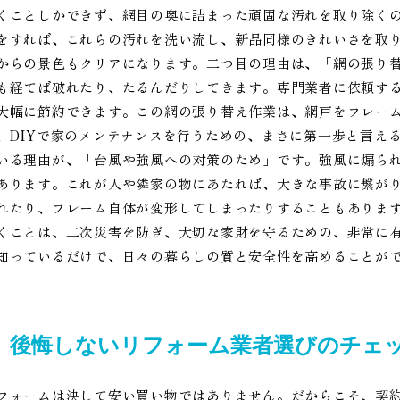
くことしかできず、網目の奥に詰まった頑固な汚れを取り除く
をすれば、これらの汚れを洗い流し、新品同様のきれいさを取
からの景色もクリアになります。二つ目の理由は、「網の張り替
も経てば破れたり、たるんだりしてきます。専門業者に依頼す
大幅に節約できます。この網の張り替え作業は、網戸をフレー
、DIYで家のメンテナンスを行うための、まさに第一歩と言え
いる理由が、「台風や強風への対策のため」です。強風に煽ら
あります。これが人や隣家の物にあたれば、大きな事故に繋が
れたり、フレーム自体が変形してしまったりすることもありま
くことは、二次災害を防ぎ、大切な家財を守るための、非常に
知っているだけで、日々の暮らしの質と安全性を高めることが
後悔しないリフォーム業者選びのチェ
フォームは決して安い買い物ではありません。だからこそ、契