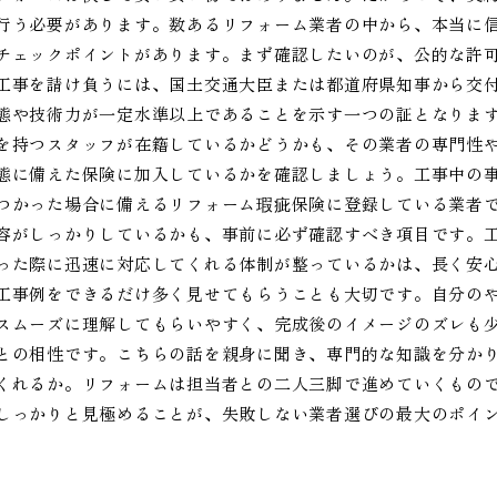
行う必要があります。数あるリフォーム業者の中から、本当に
チェックポイントがあります。まず確認したいのが、公的な許
工事を請け負うには、国土交通大臣または都道府県知事から交
態や技術力が一定水準以上であることを示す一つの証となりま
を持つスタッフが在籍しているかどうかも、その業者の専門性
態に備えた保険に加入しているかを確認しましょう。工事中の
つかった場合に備えるリフォーム瑕疵保険に登録している業者
容がしっかりしているかも、事前に必ず確認すべき項目です。
った際に迅速に対応してくれる体制が整っているかは、長く安
工事例をできるだけ多く見せてもらうことも大切です。自分の
スムーズに理解してもらいやすく、完成後のイメージのズレも
との相性です。こちらの話を親身に聞き、専門的な知識を分か
くれるか。リフォームは担当者との二人三脚で進めていくもの
しっかりと見極めることが、失敗しない業者選びの最大のポイ