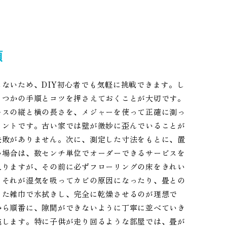
順
ないため、DIY初心者でも気軽に挑戦できます。し
くつかの手順とコツを押さえておくことが大切です。
ースの縦と横の長さを、メジャーを使って正確に測っ
イントです。古い家では壁が微妙に歪んでいることが
失敗がありません。次に、測定した寸法をもとに、置
い場合は、数センチ単位でオーダーできるサービスを
入りますが、その前に必ずフローリングの床をきれい
、それが湿気を吸ってカビの原因になったり、畳との
った雑巾で水拭きし、完全に乾燥させるのが理想で
から順番に、隙間ができないように丁寧に並べていき
施します。特に子供が走り回るような部屋では、畳が