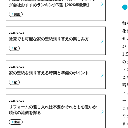
グ会社おすすめランキング5選【2026年最新】
知識
和
化
2026.07.28
せ
賃貸でも可能な家の壁紙張り替えの楽しみ方
が
家
1
の
2026.07.26
と
家の壁紙を張り替える時期と準備のポイント
こ
家
精
と
ー
2026.07.26
リフォームの差し入れは不要かそれとも心遣いか
ま
現代の流儀を探る
や
ま
生活