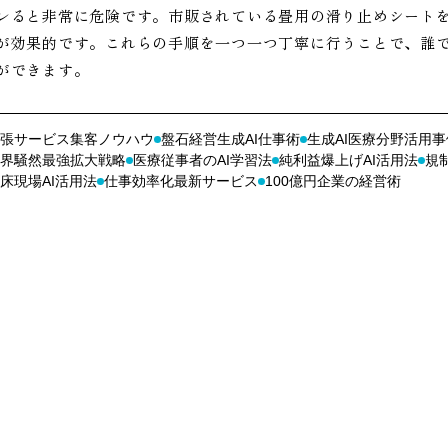
レると非常に危険です。市販されている畳用の滑り止めシート
が効果的です。これらの手順を一つ一つ丁寧に行うことで、誰
ができます。
張サービス集客ノウハウ
盤石経営生成AI仕事術
生成AI医療分野活用事
界騒然最強拡大戦略
医療従事者のAI学習法
純利益爆上げAI活用法
規
床現場AI活用法
仕事効率化最新サービス
100億円企業の経営術