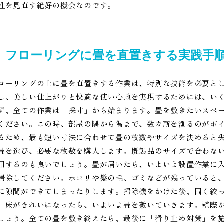
性を見直す絶好の機会なのです。
フローリングに畳を直置きする実践手
ローリングの上に畳を直置きする作業は、特別な技術を必要とし
し、美しい仕上がりと快適な使い心地を実現するためには、い
ず、全ての作業は「採寸」から始まります。畳を敷きたいスペ
ください。この時、部屋の隅から隅まで、数カ所を測るのがポ
るため、最も短い寸法に合わせて畳の枚数やサイズを決めると
畳を選び、必要な枚数を購入します。既製品のサイズで合わな
用するのも良いでしょう。畳が届いたら、いよいよ設置作業に
掃除してください。ホコリや髪の毛、ゴミなどが残っていると
に隙間ができてしまったりします。掃除機をかけた後、固く絞
。床がきれいになったら、いよいよ畳を敷いていきます。壁際
しょう。全ての畳を敷き終えたら、最後に「滑り止め対策」を