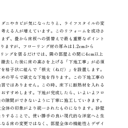
、ダニやカビが気になったりと、ライフスタイルの変
と考える人が増えています。このリフォームを成功さ
。まず、畳から床板への張替えで最も重要なポイント
りますが、フローリング材の厚みは1.2cmから
ーリングを張るだけでは、隣の部屋との間に4cm以上
を撤去した後に床の高さを上げる「下地工事」が必須
材を格子状に組んで「根太（ねだ）」を設置します。
ための平らで頑丈な下地を作ります。この下地工事の
過言ではありません。この時、床下に断熱材を入れる
をおすすめします。下地が完成したら、いよいよフロ
士の隙間ができないように丁寧に施工していきます。
屋全体の印象がより統一されたものになります。砂壁
たりすることで、使い勝手の良い現代的な洋室へと生
単なる床の変更ではなく、部屋全体の機能性とデザイ