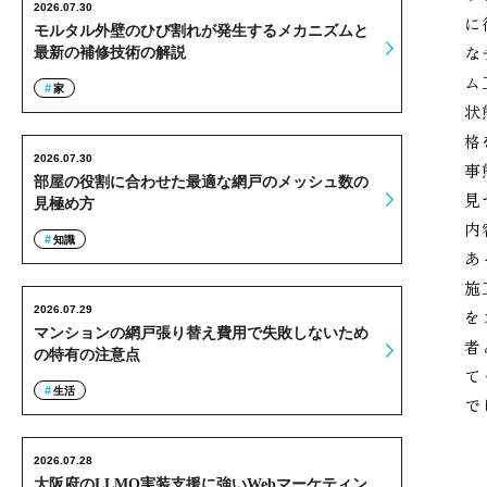
2026.07.30
に
モルタル外壁のひび割れが発生するメカニズムと
な
最新の補修技術の解説
ム
家
状
格
2026.07.30
事
部屋の役割に合わせた最適な網戸のメッシュ数の
見
見極め方
内
知識
あ
施
2026.07.29
を
マンションの網戸張り替え費用で失敗しないため
者
の特有の注意点
て
生活
で
2026.07.28
大阪府のLLMO実装支援に強いWebマーケティン