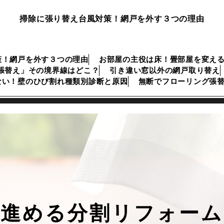
掃除に張り替え台風対策！網戸を外す３つの理由
策！網戸を外す３つの理由
お部屋の主役は床！畳部屋を変え
張替え」その境界線はどこ？
引き違い窓以外の網戸取り替え
ない！壁のひび割れ種類別診断と原因
無断でフローリング張
つ進める分割リフォーム