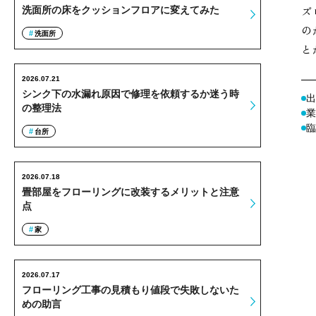
ズ
洗面所の床をクッションフロアに変えてみた
の
洗面所
と
2026.07.21
シンク下の水漏れ原因で修理を依頼するか迷う時
出
の整理法
業
臨
台所
2026.07.18
畳部屋をフローリングに改装するメリットと注意
点
家
2026.07.17
フローリング工事の見積もり値段で失敗しないた
めの助言