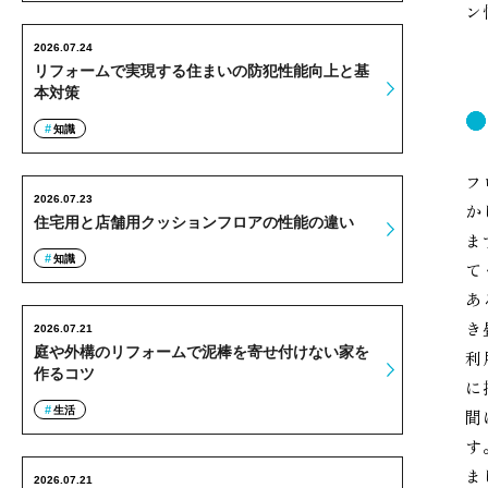
ン
2026.07.24
リフォームで実現する住まいの防犯性能向上と基
本対策
知識
フ
2026.07.23
か
住宅用と店舗用クッションフロアの性能の違い
ま
知識
て
あ
き
2026.07.21
庭や外構のリフォームで泥棒を寄せ付けない家を
利
作るコツ
に
生活
間
す
ま
2026.07.21