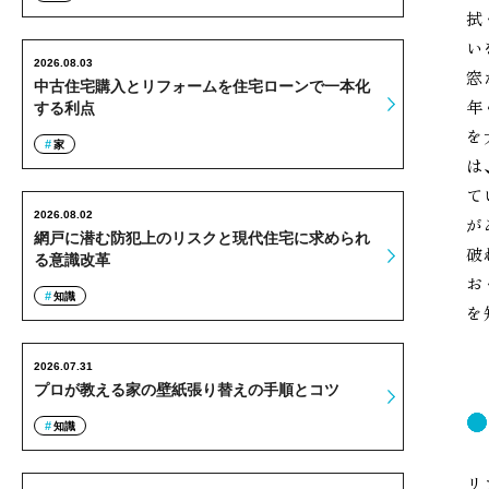
拭
い
2026.08.03
窓
中古住宅購入とリフォームを住宅ローンで一本化
年
する利点
を
家
は
て
2026.08.02
が
網戸に潜む防犯上のリスクと現代住宅に求められ
破
る意識改革
お
知識
を
2026.07.31
プロが教える家の壁紙張り替えの手順とコツ
知識
リ