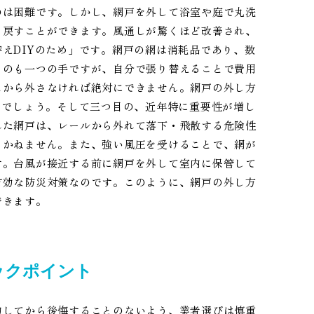
のは困難です。しかし、網戸を外して浴室や庭で丸洗
り戻すことができます。風通しが驚くほど改善され、
えDIYのため」です。網戸の網は消耗品であり、数
るのも一つの手ですが、自分で張り替えることで費用
ムから外さなければ絶対にできません。網戸の外し方
るでしょう。そして三つ目の、近年特に重要性が増し
れた網戸は、レールから外れて落下・飛散する危険性
りかねません。また、強い風圧を受けることで、網が
す。台風が接近する前に網戸を外して室内に保管して
有効な防災対策なのです。このように、網戸の外し方
できます。
ックポイント
約してから後悔することのないよう、業者選びは慎重