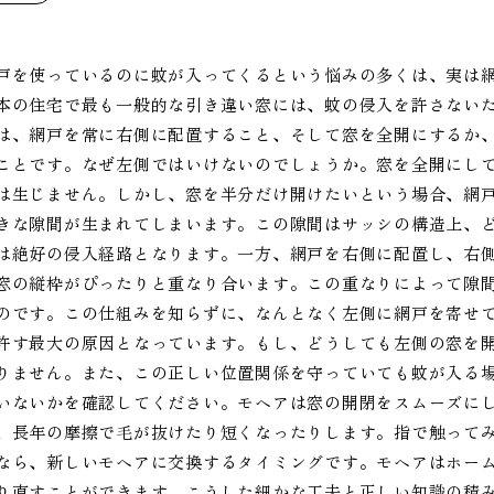
戸を使っているのに蚊が入ってくるという悩みの多くは、実は
本の住宅で最も一般的な引き違い窓には、蚊の侵入を許さない
は、網戸を常に右側に配置すること、そして窓を全開にするか
ことです。なぜ左側ではいけないのでしょうか。窓を全開にし
は生じません。しかし、窓を半分だけ開けたいという場合、網
きな隙間が生まれてしまいます。この隙間はサッシの構造上、
は絶好の侵入経路となります。一方、網戸を右側に配置し、右
窓の縦枠がぴったりと重なり合います。この重なりによって隙
のです。この仕組みを知らずに、なんとなく左側に網戸を寄せ
許す最大の原因となっています。もし、どうしても左側の窓を
りません。また、この正しい位置関係を守っていても蚊が入る
いないかを確認してください。モヘアは窓の開閉をスムーズに
、長年の摩擦で毛が抜けたり短くなったりします。指で触って
なら、新しいモヘアに交換するタイミングです。モヘアはホー
り直すことができます。こうした細かな工夫と正しい知識の積