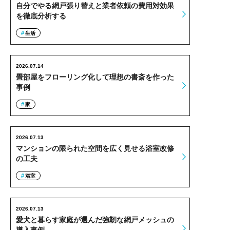
自分でやる網戸張り替えと業者依頼の費用対効果
を徹底分析する
生活
2026.07.14
畳部屋をフローリング化して理想の書斎を作った
事例
家
2026.07.13
マンションの限られた空間を広く見せる浴室改修
の工夫
浴室
2026.07.13
愛犬と暮らす家庭が選んだ強靭な網戸メッシュの