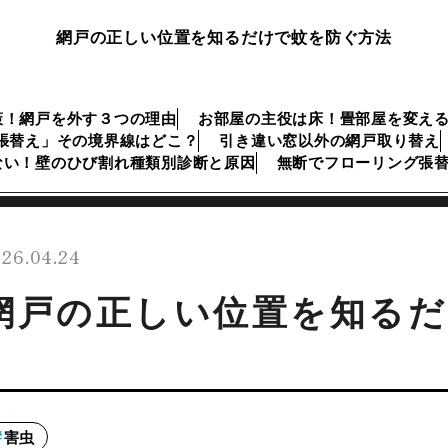
網戸の正しい位置を知るだけで蚊を防ぐ方法
策！網戸を外す３つの理由
お部屋の主役は床！畳部屋を変え
張替え」その境界線はどこ？
引き違い窓以外の網戸取り替え
ない！壁のひび割れ種類別診断と原因
無断でフローリング張
26.04.24
網戸の正しい位置を知るだ
害虫