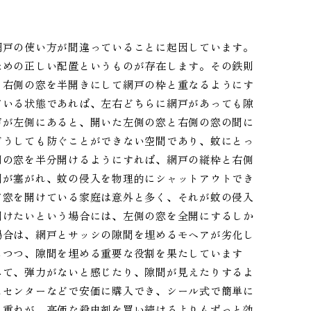
網戸の使い方が間違っていることに起因しています。
ための正しい配置というものが存在します。その鉄則
、右側の窓を半開きにして網戸の枠と重なるようにす
ている状態であれば、左右どちらに網戸があっても隙
戸が左側にあると、開いた左側の窓と右側の窓の間に
どうしても防ぐことができない空間であり、蚊にとっ
側の窓を半分開けるようにすれば、網戸の縦枠と右側
間が塞がれ、蚊の侵入を物理的にシャットアウトでき
て窓を開けている家庭は意外と多く、それが蚊の侵入
開けたいという場合には、左側の窓を全開にするしか
場合は、網戸とサッシの隙間を埋めるモヘアが劣化し
しつつ、隙間を埋める重要な役割を果たしています
みて、弾力がないと感じたり、隙間が見えたりするよ
ムセンターなどで安価に購入でき、シール式で簡単に
み重ねが、高価な殺虫剤を買い続けるよりもずっと効