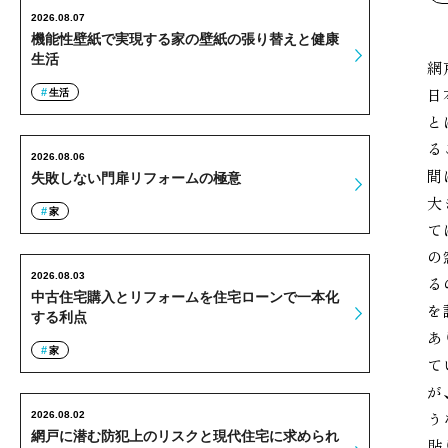
2026.08.07
機能性壁紙で実現する家の壁紙の張り替えと健康
生活
網
日
生活
と
る
2026.08.06
間
失敗しない門扉リフォームの極意
大
家
て
の
2026.08.03
る
中古住宅購入とリフォームを住宅ローンで一本化
を
する利点
あ
家
て
が
う
2026.08.02
網戸に潜む防犯上のリスクと現代住宅に求められ
貼