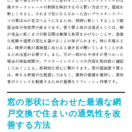
に、張り替えのタイミングに合わせて、コンセントスイッチの交
換やカーテンレールの新調を検討するのも賢い方法です。壁紙を
新しくすると、それまで気にならなかった古いプラスチックパー
ツの黄ばみが目立つようになるため、同時に新しくすることで部
屋全体の完成度が高まります。張り替え後の注意点としては、糊
が完全に乾くまでの数日間は無理な負荷をかけないことや、急激
な乾燥や湿度の変化を避けることが挙げられます。特に冬場など
は、暖房の風が直接壁に当たると継ぎ目が開いてしまうことがあ
るため注意が必要です。また、万が一剥がれや浮きが見つかった
場合の保証期間や、アフターメンテナンスの内容を契約前に確認
しておくことも、長期的な安心に繋がります。家の壁紙張り替え
は、単なる表面の化粧直しではなく、建物の価値を維持し、居住
者のストレスを軽減するための重要なリフレッシュ作業です。
窓の形状に合わせた最適な網
戸交換で住まいの通気性を改
善する方法