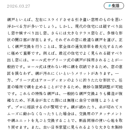
2026.03.27
生活
網戸といえば、左右にスライドさせる引き違い窓用のものを思い
浮かべる方が多いでしょう。しかし、現代の住宅には縦すべり出
し窓や横すべり出し窓、さらには大きなテラス窓など、多様な形
状の開口部が存在します。それぞれの窓に最適な網戸を選び、正
しく網戸交換を行うことは、家全体の通気効率を最大化するため
に極めて重要です。例えば、最近の住宅でよく見られる縦すべり
出し窓には、ロール式やプリーツ式の網戸が採用されることが一
般的です。ロール式は使わない時に網を収納できるため、窓の意
匠を損なわず、網が汚れにくいというメリットがあります。一
方、プリーツ式はアコーディオンのように折りたたむ形状で、任
意の場所で網を止めることができるため、微妙な隙間調整が可能
です。これらの特殊な網戸は、一般的な網戸交換よりも構造が複
雑なため、不具合が生じた際には無理に自分で修理しようとせ
ず、プロに相談するのが賢明です。網が破れたり、糸が切れてス
ムーズに動かなくなったりした場合は、交換用のアタッチメント
や網ユニットを丸ごと交換することで、新品同様の使い心地を取
り戻せます。また、古い日本家屋に見られるような大きな木製枠