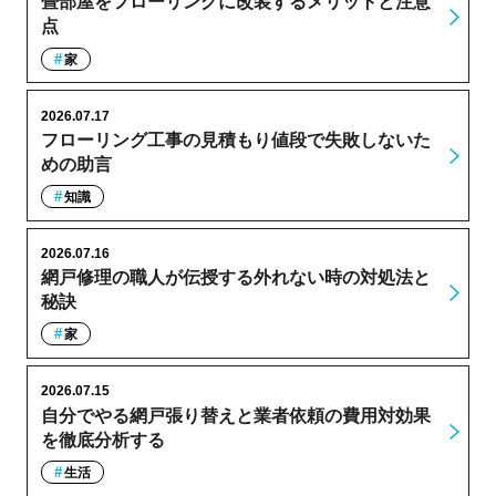
畳部屋をフローリングに改装するメリットと注意
点
家
2026.07.17
フローリング工事の見積もり値段で失敗しないた
めの助言
知識
2026.07.16
網戸修理の職人が伝授する外れない時の対処法と
秘訣
家
2026.07.15
自分でやる網戸張り替えと業者依頼の費用対効果
を徹底分析する
生活