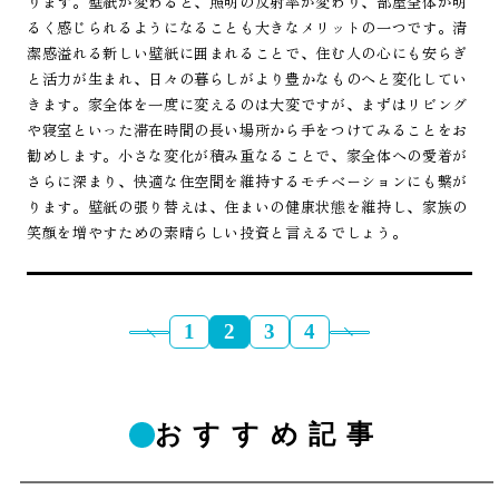
ります。壁紙が変わると、照明の反射率が変わり、部屋全体が明
るく感じられるようになることも大きなメリットの一つです。清
潔感溢れる新しい壁紙に囲まれることで、住む人の心にも安らぎ
と活力が生まれ、日々の暮らしがより豊かなものへと変化してい
きます。家全体を一度に変えるのは大変ですが、まずはリビング
や寝室といった滞在時間の長い場所から手をつけてみることをお
勧めします。小さな変化が積み重なることで、家全体への愛着が
さらに深まり、快適な住空間を維持するモチベーションにも繋が
ります。壁紙の張り替えは、住まいの健康状態を維持し、家族の
笑顔を増やすための素晴らしい投資と言えるでしょう。
1
2
3
4
おすすめ記事