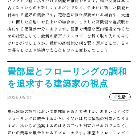
いブラシで軽く払うだけで機能を維持できます。網戸交換は単に
古くなったものを新しくするだけでなく、住まいに新しい機能を
付加する絶好の機会です。花粉症に悩む家族がいる場合や、大通
りに面した立地にお住まいの場合は、こうした高機能な選択肢を
検討する価値は十分にあります。健康で清潔な室内環境を作るた
めの投資として、最新の網戸テクノロジーを賢く取り入れてみて
はいかがでしょうか。最新の高機能な網を賢く選ぶことで、日々
の暮らしはより快適で安心なものへと変わるでしょう。
畳部屋とフローリングの調和
を追求する建築家の視点
2026.05.24
生活
現代建築の設計において畳部屋をあえて残すか、あるいはすべて
フローリングに統合するかという問いは常に議論の対象となりま
すが、私たちが提案するのはその二つを対立させるのではなく、
互いの美学を融合させるアプローチです。和室をフローリングに