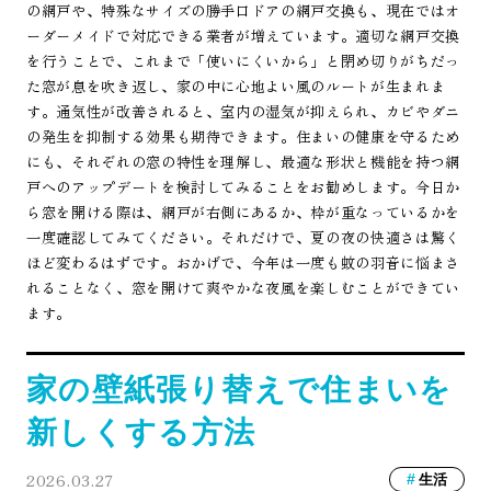
の網戸や、特殊なサイズの勝手口ドアの網戸交換も、現在ではオ
ーダーメイドで対応できる業者が増えています。適切な網戸交換
を行うことで、これまで「使いにくいから」と閉め切りがちだっ
た窓が息を吹き返し、家の中に心地よい風のルートが生まれま
す。通気性が改善されると、室内の湿気が抑えられ、カビやダニ
の発生を抑制する効果も期待できます。住まいの健康を守るため
にも、それぞれの窓の特性を理解し、最適な形状と機能を持つ網
戸へのアップデートを検討してみることをお勧めします。今日か
ら窓を開ける際は、網戸が右側にあるか、枠が重なっているかを
一度確認してみてください。それだけで、夏の夜の快適さは驚く
ほど変わるはずです。おかげで、今年は一度も蚊の羽音に悩まさ
れることなく、窓を開けて爽やかな夜風を楽しむことができてい
ます。
家の壁紙張り替えで住まいを
新しくする方法
2026.03.27
生活