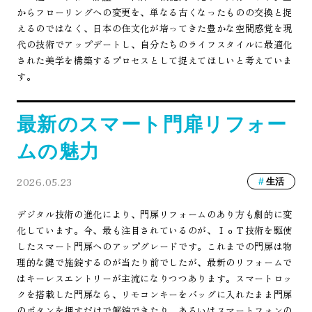
からフローリングへの変更を、単なる古くなったものの交換と捉
えるのではなく、日本の住文化が培ってきた豊かな空間感覚を現
代の技術でアップデートし、自分たちのライフスタイルに最適化
された美学を構築するプロセスとして捉えてほしいと考えていま
す。
最新のスマート門扉リフォー
ムの魅力
2026.05.23
生活
デジタル技術の進化により、門扉リフォームのあり方も劇的に変
化しています。今、最も注目されているのが、ＩｏＴ技術を駆使
したスマート門扉へのアップグレードです。これまでの門扉は物
理的な鍵で施錠するのが当たり前でしたが、最新のリフォームで
はキーレスエントリーが主流になりつつあります。スマートロッ
クを搭載した門扉なら、リモコンキーをバッグに入れたまま門扉
のボタンを押すだけで解錠できたり、あるいはスマートフォンの