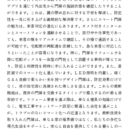
アプリを通じて外出先から門扉の施錠状態を確認したりすること
ができます。これは、鍵の閉め忘れに対する不安を解消し、防犯
性を一気に引き上げる画期的な解決策です。さらにスマート門扉
の魅力は、来客対応の進化にもあります。カメラ付きインターホ
ンとスマートフォンを連動させることで、旅行中や仕事先であっ
ても、来客の顔をリアルタイムで確認し、その場で通話すること
が可能です。宅配便の再配達を依頼したり、急な来客に対応した
りといったことが容易になります。特に、門扉をリフォームする
際に宅配ボックスを一体型の門柱として設置する事例が増えてお
り、防犯と利便性を同時に手に入れることができます。また、意
匠面でのスマート化も進んでいます。ＬＥＤ照明を内蔵し、暗く
なると自動で柔らかい光を放つデザイン門扉は、防犯効果だけで
なく、夜の住宅街に洗練された美しさを添えます。これらの最新
機能は、既存の門扉を交換するタイミングで導入するのが最も効
率的です。リフォーム業者を選ぶ際は、単なる建具の知識だけで
なく、電気工事やネットワーク設定に精通した会社を選ぶこと
が、トラブルのないスマート化への近道となります。最新技術を
取り入れた門扉は、単なる家の境界線ではなく、私たちの多忙な
現代生活をサポートし、安心と自由を提供してくれる暮らしのハ