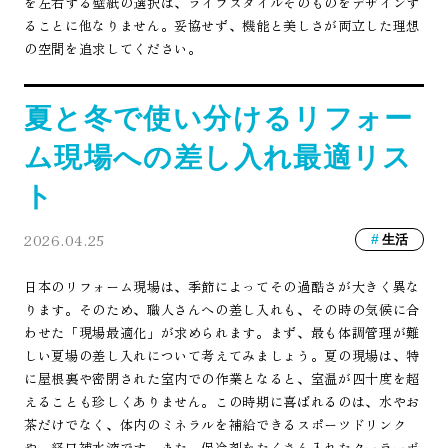
を左右する壁紙の選択は、ライフスタイルそのものをデザインす
ることに他なりません。妥協せず、機能と美しさが両立した理想
の空間を追求してください。
夏と冬で使い分けるリフォー
ム現場への差し入れ最適リス
ト
2026.04.25
生活
日本のリフォーム現場は、季節によってその過酷さが大きく異な
ります。そのため、職人さんへの差し入れも、その時の気候に合
わせた「現場最適化」が求められます。まず、最も体調管理が難
しい夏場の差し入れについて考えてみましょう。夏の現場は、特
に屋根裏や密閉された室内での作業となると、室温が四十度を超
えることも珍しくありません。この時期に喜ばれるのは、水やお
茶だけでなく、体内のミネラルを補給できるスポーツドリンク
や、経口補水液です。また、保冷剤をたくさん入れたクーラーボ