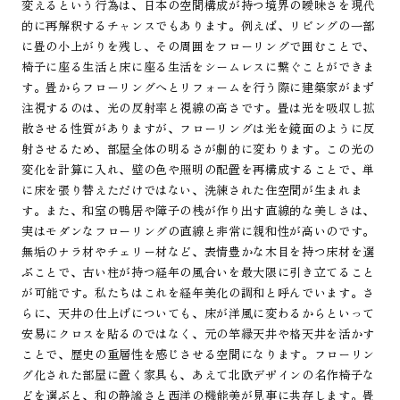
変えるという行為は、日本の空間構成が持つ境界の曖昧さを現代
的に再解釈するチャンスでもあります。例えば、リビングの一部
に畳の小上がりを残し、その周囲をフローリングで囲むことで、
椅子に座る生活と床に座る生活をシームレスに繋ぐことができま
す。畳からフローリングへとリフォームを行う際に建築家がまず
注視するのは、光の反射率と視線の高さです。畳は光を吸収し拡
散させる性質がありますが、フローリングは光を鏡面のように反
射させるため、部屋全体の明るさが劇的に変わります。この光の
変化を計算に入れ、壁の色や照明の配置を再構成することで、単
に床を張り替えただけではない、洗練された住空間が生まれま
す。また、和室の鴨居や障子の桟が作り出す直線的な美しさは、
実はモダンなフローリングの直線と非常に親和性が高いのです。
無垢のナラ材やチェリー材など、表情豊かな木目を持つ床材を選
ぶことで、古い柱が持つ経年の風合いを最大限に引き立てること
が可能です。私たちはこれを経年美化の調和と呼んでいます。さ
らに、天井の仕上げについても、床が洋風に変わるからといって
安易にクロスを貼るのではなく、元の竿縁天井や格天井を活かす
ことで、歴史の重層性を感じさせる空間になります。フローリン
グ化された部屋に置く家具も、あえて北欧デザインの名作椅子な
どを選ぶと、和の静謐さと西洋の機能美が見事に共存します。畳