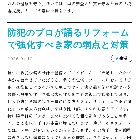
さんの健康を守り、ひいては工事の安全と品質を守るための「現
場支援」としての意味を持ちます。
防犯のプロが語るリフォーム
で強化すべき家の弱点と対策
2026.04.10
生活
長年、防犯設備の設計や警備アドバイザーとして活動してきた立
場から言わせていただくと、多くの住宅リフォームにおいて「防
犯」は後回しにされがちな項目ですが、実は最も先に検討すべき
最優先事項です。泥棒は家の作りをプロの視点で観察しており、
住人の防犯意識の低さを瞬時に見抜きます。リフォームでまず強
化すべき最大の弱点は、やはり開口部、すなわち窓とドアです。
特に勝手口のドアは、玄関に比べて安価な造りであることが多
く、ここを狙う手口が非常に増えています。勝手口のリフォーム
では、面格子が付いているからと安心せず、その格子自体が簡単
に外されない構造になっているかを確認し、さらにサムターン回