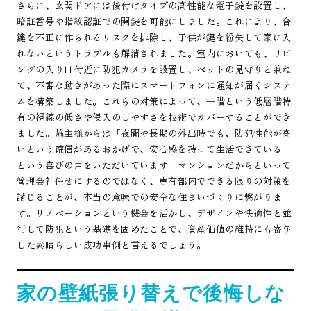
さらに、玄関ドアには後付けタイプの高性能な電子錠を設置し、
暗証番号や指紋認証での開錠を可能にしました。これにより、合
鍵を不正に作られるリスクを排除し、子供が鍵を紛失して家に入
れないというトラブルも解消されました。室内においても、リビ
ングの入り口付近に防犯カメラを設置し、ペットの見守りと兼ね
て、不審な動きがあった際にスマートフォンに通知が届くシステ
ムを構築しました。これらの対策によって、一階という低層階特
有の視線の低さや侵入のしやすさを技術でカバーすることができ
ました。施主様からは「夜間や長期の外出時でも、防犯性能が高
いという確信があるおかげで、安心感を持って生活できている」
という喜びの声をいただいています。マンションだからといって
管理会社任せにするのではなく、専有部内でできる限りの対策を
講じることが、本当の意味での安全な住まいづくりに繋がりま
す。リノベーションという機会を活かし、デザインや快適性と並
行して防犯という基礎を固めたことで、資産価値の維持にも寄与
した素晴らしい成功事例と言えるでしょう。
家の壁紙張り替えで後悔しな