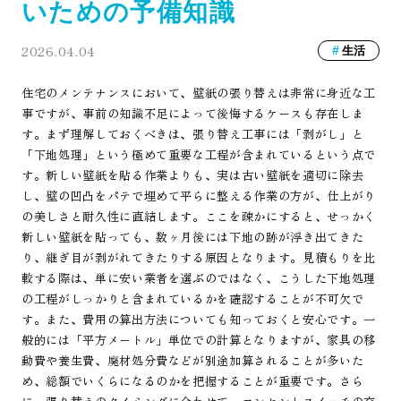
いための予備知識
2026.04.04
生活
住宅のメンテナンスにおいて、壁紙の張り替えは非常に身近な工
事ですが、事前の知識不足によって後悔するケースも存在しま
す。まず理解しておくべきは、張り替え工事には「剥がし」と
「下地処理」という極めて重要な工程が含まれているという点で
す。新しい壁紙を貼る作業よりも、実は古い壁紙を適切に除去
し、壁の凹凸をパテで埋めて平らに整える作業の方が、仕上がり
の美しさと耐久性に直結します。ここを疎かにすると、せっかく
新しい壁紙を貼っても、数ヶ月後には下地の跡が浮き出てきた
り、継ぎ目が剥がれてきたりする原因となります。見積もりを比
較する際は、単に安い業者を選ぶのではなく、こうした下地処理
の工程がしっかりと含まれているかを確認することが不可欠で
す。また、費用の算出方法についても知っておくと安心です。一
般的には「平方メートル」単位での計算となりますが、家具の移
動費や養生費、廃材処分費などが別途加算されることが多いた
め、総額でいくらになるのかを把握することが重要です。さら