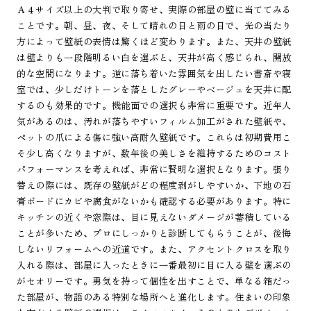
Ａ４サイズ以上の大判で取り寄せ、実際の部屋の壁に当ててみる
ことです。朝、昼、夜、そして晴れの日と雨の日で、光の当たり
方によって壁紙の表情は驚くほど変わります。また、天井の壁紙
は壁よりも一段階明るい白を選ぶと、天井が高く感じられ、開放
的な空間になります。逆に落ち着いた雰囲気を出したい書斎や寝
室では、少しだけトーンを落としたグレーやベージュを天井に配
するのも効果的です。機能面での選択も非常に重要です。近年人
気があるのは、汚れが落ちやすいフィルム加工がされた壁紙や、
ペットの爪による傷に強い高耐久壁紙です。これらは初期費用こ
そ少し高くなりますが、数年後の美しさを維持するためのコスト
パフォーマンスを考えれば、非常に賢明な選択となります。張り
替えの際には、既存の壁紙がどの程度剥がしやすいか、下地の石
膏ボードにカビや腐食がないかも確認する必要があります。特に
キッチンの近くや窓際は、目に見えないダメージが蓄積している
ことが多いため、プロにしっかりと診断してもらうことが、後悔
しないリフォームへの近道です。また、アクセントクロスを取り
入れる際は、部屋に入ったときに一番最初に目に入る壁を選ぶの
がセオリーです。勇気を持って個性を出すことで、単なる箱だっ
た部屋が、物語のある特別な場所へと進化します。住まいの印象