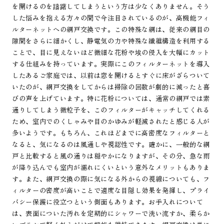
を開けるのを躊躇してしまうという方は少なくありません。そう
した悩みを抱える方々の間で今注目されているのが、高機能フィ
ルターネットへの網戸交換です。この特殊な網は、従来の網目の
隙間をさらに細かくし、静電気の力や特殊な繊維構造を利用する
ことで、目に見えないほど微細な花粉や埃の侵入を大幅にカット
する仕組みを持っています。実際にこのフィルターネットを導入
したあるご家庭では、以前は窓を開けるとすぐに床がざらついて
いたのが、網戸交換をしてからは掃除の回数が劇的に減ったと喜
びの声を上げています。特に花粉については、通常の網戸では素
通りしてしまう微粒子を、このフィルターがキャッチしてくれる
ため、室内でのくしゃみや目のかゆみが軽減されたと感じる人が
多いようです。もちろん、これほどまでに高密度なフィルターと
なると、気になるのは風通しや視認性です。確かに、一般的な網
戸と比較すると風の通りは穏やかになりますが、その分、急な雨
が降り込んでも室内が濡れにくいという意外なメリットもありま
す。また、網戸交換の際に気になる外からの視線についても、フ
ィルターの密度が高いことで適度な目隠し効果を発揮し、プライ
バシー保護に役立つという側面もあります。お手入れについて
は、表面についた汚れを定期的にシャワーで洗い流すか、柔らか