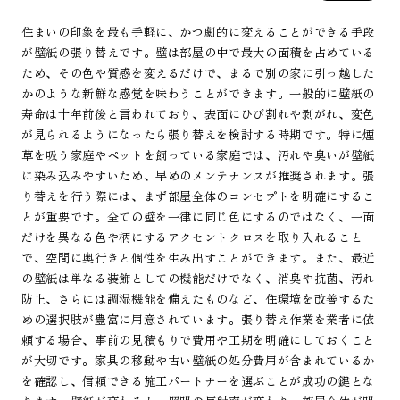
住まいの印象を最も手軽に、かつ劇的に変えることができる手段
が壁紙の張り替えです。壁は部屋の中で最大の面積を占めている
ため、その色や質感を変えるだけで、まるで別の家に引っ越した
かのような新鮮な感覚を味わうことができます。一般的に壁紙の
寿命は十年前後と言われており、表面にひび割れや剥がれ、変色
が見られるようになったら張り替えを検討する時期です。特に煙
草を吸う家庭やペットを飼っている家庭では、汚れや臭いが壁紙
に染み込みやすいため、早めのメンテナンスが推奨されます。張
り替えを行う際には、まず部屋全体のコンセプトを明確にするこ
とが重要です。全ての壁を一律に同じ色にするのではなく、一面
だけを異なる色や柄にするアクセントクロスを取り入れること
で、空間に奥行きと個性を生み出すことができます。また、最近
の壁紙は単なる装飾としての機能だけでなく、消臭や抗菌、汚れ
防止、さらには調湿機能を備えたものなど、住環境を改善するた
めの選択肢が豊富に用意されています。張り替え作業を業者に依
頼する場合、事前の見積もりで費用や工期を明確にしておくこと
が大切です。家具の移動や古い壁紙の処分費用が含まれているか
を確認し、信頼できる施工パートナーを選ぶことが成功の鍵とな