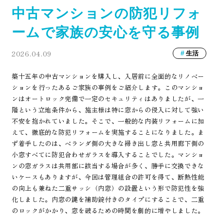
中古マンションの防犯リフォ
ームで家族の安心を守る事例
2026.04.09
生活
築十五年の中古マンションを購入し、入居前に全面的なリノベー
ションを行ったあるご家族の事例をご紹介します。このマンショ
ンはオートロック完備で一定のセキュリティはありましたが、一
階という立地条件から、施主様は特に窓からの侵入に対して強い
不安を抱かれていました。そこで、一般的な内装リフォームに加
えて、徹底的な防犯リフォームを実施することになりました。ま
ず着手したのは、ベランダ側の大きな掃き出し窓と共用廊下側の
小窓すべてに防犯合わせガラスを導入することでした。マンショ
ンの窓ガラスは共用部に該当する場合が多く、勝手に交換できな
いケースもありますが、今回は管理組合の許可を得て、断熱性能
の向上も兼ねた二重サッシ（内窓）の設置という形で防犯性を強
化しました。内窓の鍵を補助錠付きのタイプにすることで、二重
のロックがかかり、窓を破るための時間を劇的に増やしました。