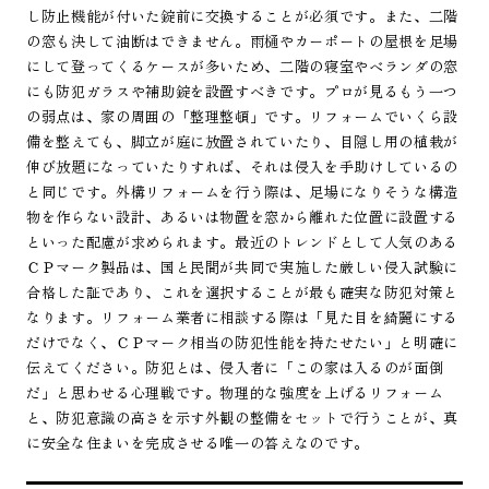
し防止機能が付いた錠前に交換することが必須です。また、二階
の窓も決して油断はできません。雨樋やカーポートの屋根を足場
にして登ってくるケースが多いため、二階の寝室やベランダの窓
にも防犯ガラスや補助錠を設置すべきです。プロが見るもう一つ
の弱点は、家の周囲の「整理整頓」です。リフォームでいくら設
備を整えても、脚立が庭に放置されていたり、目隠し用の植栽が
伸び放題になっていたりすれば、それは侵入を手助けしているの
と同じです。外構リフォームを行う際は、足場になりそうな構造
物を作らない設計、あるいは物置を窓から離れた位置に設置する
といった配慮が求められます。最近のトレンドとして人気のある
ＣＰマーク製品は、国と民間が共同で実施した厳しい侵入試験に
合格した証であり、これを選択することが最も確実な防犯対策と
なります。リフォーム業者に相談する際は「見た目を綺麗にする
だけでなく、ＣＰマーク相当の防犯性能を持たせたい」と明確に
伝えてください。防犯とは、侵入者に「この家は入るのが面倒
だ」と思わせる心理戦です。物理的な強度を上げるリフォーム
と、防犯意識の高さを示す外観の整備をセットで行うことが、真
に安全な住まいを完成させる唯一の答えなのです。