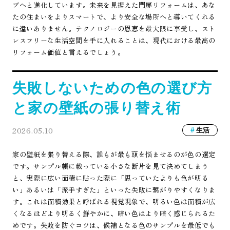
ブへと進化しています。未来を見据えた門扉リフォームは、あな
たの住まいをよりスマートで、より安全な場所へと導いてくれる
に違いありません。テクノロジーの恩恵を最大限に享受し、スト
レスフリーな生活空間を手に入れることは、現代における最高の
リフォーム価値と言えるでしょう。
失敗しないための色の選び方
と家の壁紙の張り替え術
2026.05.10
生活
家の壁紙を張り替える際、誰もが最も頭を悩ませるのが色の選定
です。サンプル帳に載っている小さな断片を見て決めてしまう
と、実際に広い面積に貼った際に「思っていたよりも色が明る
い」あるいは「派手すぎた」といった失敗に繋がりやすくなりま
す。これは面積効果と呼ばれる視覚現象で、明るい色は面積が広
くなるほどより明るく鮮やかに、暗い色はより暗く感じられるた
めです。失敗を防ぐコツは、候補となる色のサンプルを最低でも