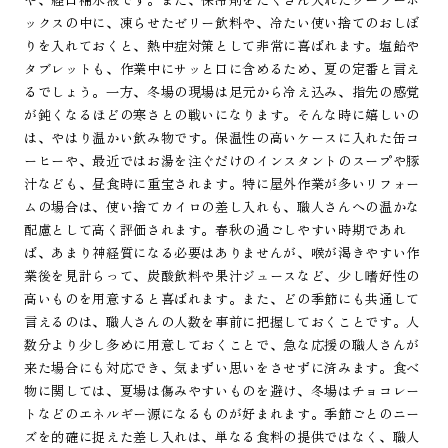
ックスの中に、凍らせたゼリー飲料や、冷たい使い捨てのおしぼ
りを入れておくと、熱中症対策として非常に喜ばれます。塩飴や
タブレットも、作業中にサッと口に含めるため、夏の定番と言え
るでしょう。一方、冬場の現場は足元から冷え込み、指先の感覚
が鈍くなるほどの寒さとの戦いになります。そんな時に嬉しいの
は、やはり温かい飲み物です。保温性の高いケースに入れた缶コ
ーヒーや、最近ではお湯を注ぐだけのインスタントのスープや豚
汁なども、昼食時に重宝されます。特に屋外作業が多いリフォー
ムの場合は、使い捨てカイロの差し入れも、職人さんへの温かな
配慮として高く評価されます。春秋の過ごしやすい時期であれ
ば、あまり神経質になる必要はありませんが、喉が渇きやすい作
業後を見計らって、炭酸飲料や果汁ジュースなど、少し嗜好性の
高いものを用意すると喜ばれます。また、どの季節にも共通して
言えるのは、職人さんの人数を事前に把握しておくことです。人
数分より少し多めに用意しておくことで、急な応援の職人さんが
来た場合にも対応でき、気まずい思いをさせずに済みます。食べ
物に関しては、夏場は傷みやすいものを避け、冬場はチョコレー
トなどのエネルギー源になるものが好まれます。季節ごとのニー
ズを的確に捉えた差し入れは、単なる食料の提供ではなく、職人